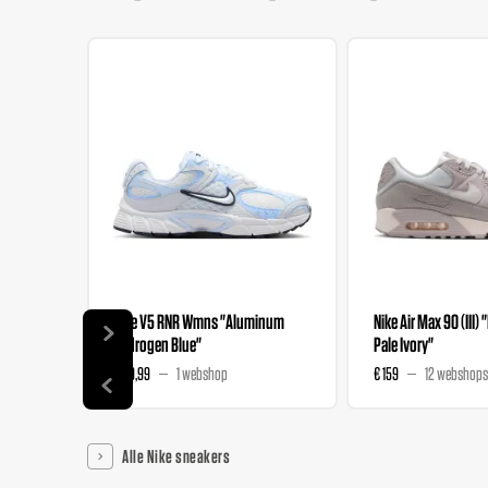
Nike V5 RNR Wmns "Aluminum
Nike Air Max 90 (III) 
Hydrogen Blue"
Pale Ivory"
€ 89,99
1 webshop
€ 159
12 webshops
Alle Nike sneakers