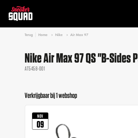
Terug
Home
Nike
Air Max 97
Nike Air Max 97 QS "B-Sides P
AT5458-001
Verkrijgbaar bij 1 webshop
NOV
09