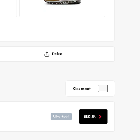
Delen
Kies maat
BEKIJK
Uitverkocht