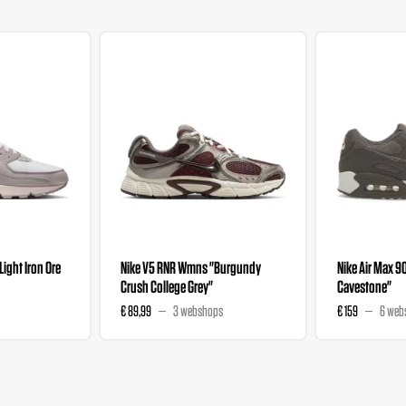
"Light Iron Ore
Nike V5 RNR Wmns "Burgundy
Nike Air Max 9
Crush College Grey"
Cavestone"
€ 89,99
3 webshops
€ 159
6 web