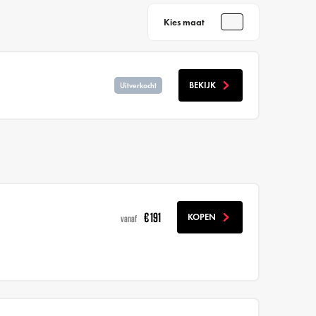
Kies maat
BEKIJK
Uitverkocht
€ 191
KOPEN
vanaf