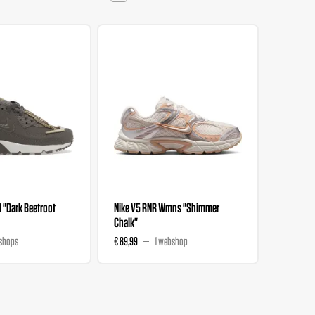
0 "Dark Beetroot
Nike V5 RNR Wmns "Shimmer
Nike V5 
Chalk"
Magenta
shops
€ 89,99
1 webshop
€ 89,99