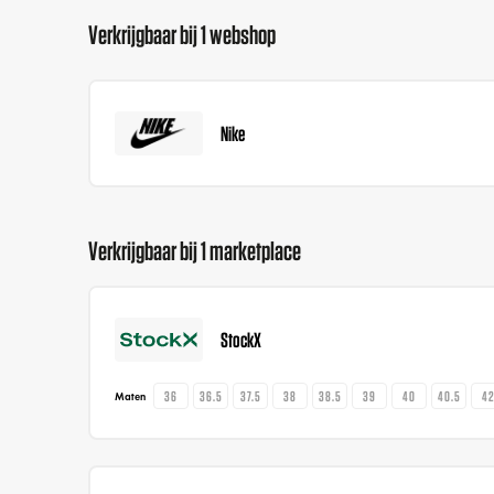
Verkrijgbaar bij 1 webshop
Nike
Verkrijgbaar bij 1 marketplace
StockX
36
36.5
37.5
38
38.5
39
40
40.5
4
Maten