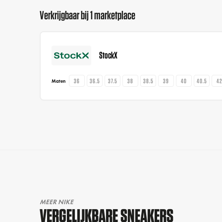
Verkrijgbaar bij 1 marketplace
StockX
36
36.5
37.5
38
38.5
39
40
40.5
4
Maten
MEER NIKE
VERGELIJKBARE SNEAKERS