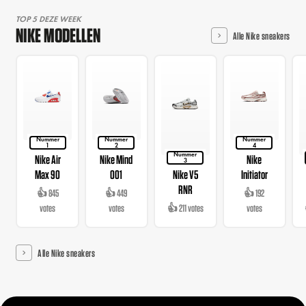
TOP 5 DEZE WEEK
NIKE MODELLEN
Alle Nike sneakers
Nummer
Nummer
Nummer
1
2
4
Nummer
Nike Air
Nike Mind
Nike
3
Max 90
001
Nike V5
Initiator
RNR
👍 845
👍 449
👍 192
votes
votes
👍 211 votes
votes
Alle Nike sneakers