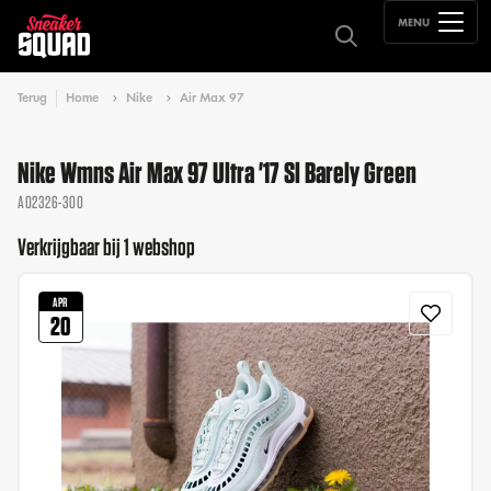
MENU
Terug
Home
Nike
Air Max 97
Nike Wmns Air Max 97 Ultra '17 Sl Barely Green
AO2326-300
Verkrijgbaar bij 1 webshop
APR
20