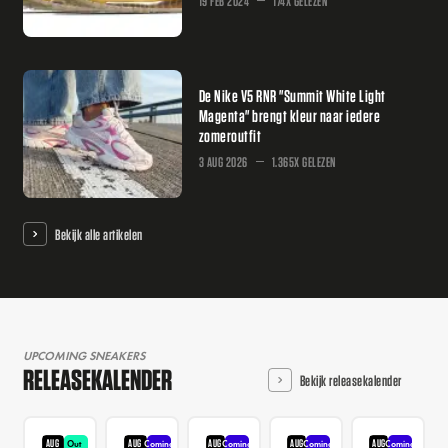
19 FEB 2024
174X GELEZEN
De Nike V5 RNR "Summit White Light
Magenta" brengt kleur naar iedere
zomeroutfit
3 AUG 2026
1.365X GELEZEN
Bekijk alle artikelen
UPCOMING SNEAKERS
RELEASEKALENDER
Bekijk releasekalender
AUG
AUG
AUG
AUG
AUG
Out
Coming
Coming
Coming
Coming