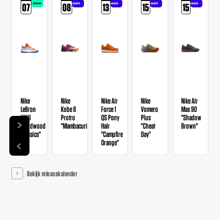
now
soon
soon
soon
soon
07
08
13
15
15
Nike
Nike
Nike Air
Nike
Nike Air
LeBron
Kobe 8
Force 1
Vomero
Max 90
XXIII
Protro
QS Pony
Plus
"Shadow
"Hardwood
"Mambacurial"
Hair
"Cheat
Brown"
Classics"
"Campfire
Day"
Orange"
Bekijk releasekalender