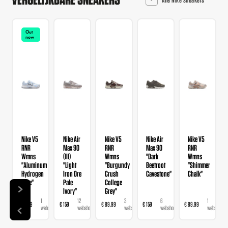
Out
now
Nike V5
Nike Air
Nike V5
Nike Air
Nike V5
RNR
Max 90
RNR
Max 90
RNR
Wmns
(III)
Wmns
"Dark
Wmns
"Aluminum
"Light
"Burgundy
Beetroot
"Shimmer
Hydrogen
Iron Ore
Crush
Cavestone"
Chalk"
Blue"
Pale
College
Ivory"
Grey"
1
12
3
6
1
€ 89,99
€ 159
€ 89,99
€ 159
€ 89,99
webshop
webshops
webshops
webshops
webshop