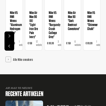
Nike V5
Nike Air
Nike V5
Nike Air
Nike V5
RNR
Max 90
RNR
Max 90
RNR
Wmns
(III)
Wmns
"Dark
Wmns
"Aluminum
"Light
"Burgundy
Beetroot
"Shimmer
Hydrogen
Iron Ore
Crush
Cavestone"
Chalk"
Blue"
Pale
College
Ivory"
Grey"
1
12
3
6
1
€ 89,99
€ 159
€ 89,99
€ 159
€ 89,99
webshop
webshops
webshops
webshops
webshop
Alle Nike sneakers
AIR MAX 98 NIEUWS
RECENTE ARTIKELEN