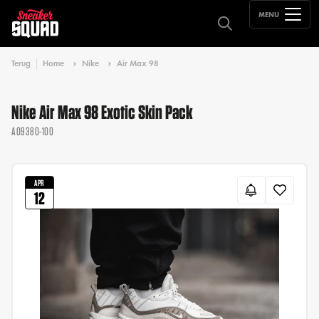
MENU
Terug
Home
Nike
Air Max 98
Nike Air Max 98 Exotic Skin Pack
AO9380-100
APR
12