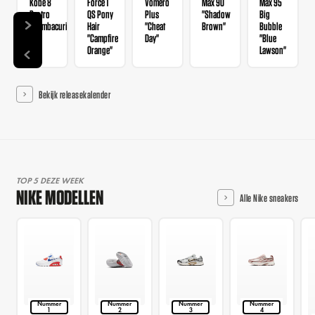
Kobe 8
Force 1
Vomero
Max 90
Max 95
Protro
QS Pony
Plus
"Shadow
Big
"Mambacurial"
Hair
"Cheat
Brown"
Bubble
"Campfire
Day"
"Blue
Orange"
Lawson"
Bekijk releasekalender
TOP 5 DEZE WEEK
NIKE MODELLEN
Alle Nike sneakers
Nummer
Nummer
Nummer
Nummer
1
2
3
4