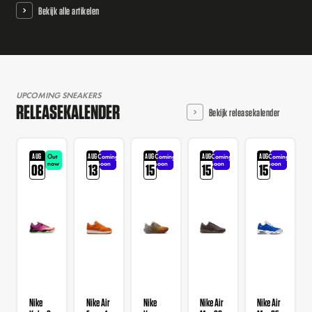
Bekijk alle artikelen
UPCOMING SNEAKERS
RELEASEKALENDER
Bekijk releasekalender
AUG
AUG
AUG
AUG
AUG
Out
Coming
Coming
Coming
Coming
now
soon
soon
soon
soon
08
13
15
15
15
Nike
Nike Air
Nike
Nike Air
Nike Air