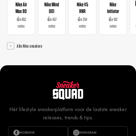
Nike Air
Nike Mind
Nike V5
Nike
Max 90
001
RNR
Initiator
👍 852
👍 457
👍 234
👍 192
votes
votes
votes
votes
Alle Nike sneakers
Hét lifestyle sneakerplatform voor de laatste sneaker
releases, trends & tips.
FACEBOOK
INSTAGRAM