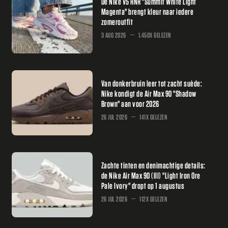
De Nike V5 RNR "Summit White Light
Magenta" brengt kleur naar iedere
zomeroutfit
3 AUG 2026
1.450X GELEZEN
Van donkerbruin leer tot zacht suède:
Nike kondigt de Air Max 90 "Shadow
Brown" aan voor 2026
26 JUL 2026
141X GELEZEN
Zachte tinten en denimachtige details:
de Nike Air Max 90 (III) "Light Iron Ore
Pale Ivory" dropt op 1 augustus
26 JUL 2026
112X GELEZEN