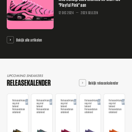
"Playful Pink" aan
12 DEC 2024
202X GELEZEN
Bekijk alle artikelen
UPCOMING SNEAKERS
RELEASEKALENDER
Bekijk releasekalender
Releasedatum
Releasedatum
Releasedatum
Releasedatum
Releasedatum
Aangekondigd
Aangekondigd
Aangekondigd
Aangekondigd
Aangekondi
nog niet
nog niet
nog niet
nog niet
nog niet
bekend
bekend
bekend
bekend
bekend
Releasedatum
Releasedatum
Releasedatum
Releasedatum
Releasedatum
onbekend
onbekend
onbekend
onbekend
onbekend