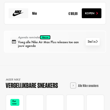
Nike
€ 189,99
KOPEN
Agenda reminder
Nieuw
Stel in
Voeg alle Nike Air Max Plus releases toe aan
jouw agenda
MEER NIKE
VERGELIJKBARE SNEAKERS
Alle Nike sneakers
Out
now