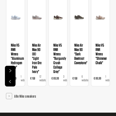
Nike V5
Nike Air
Nike V5
Nike Air
Nike V5
RNR
Max 90
RNR
Max 90
RNR
Wmns
(III)
Wmns
"Dark
Wmns
"Aluminum
"Light
"Burgundy
Beetroot
"Shimmer
Hydrogen
Iron Ore
Crush
Cavestone"
Chalk"
Blue"
Pale
College
Ivory"
Grey"
1
12
3
6
1
€ 89,99
€ 159
€ 89,99
€ 159
€ 89,99
webshop
webshops
webshops
webshops
webshop
Alle Nike sneakers