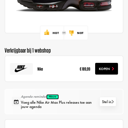
HOT
NOT
Verkrijgbaar bij 1 webshop
Nike
€ 189,99
KOPEN
Agenda reminder
Nieuw
Stel in
Voeg alle Nike Air Max Plus releases toe aan
jouw agenda