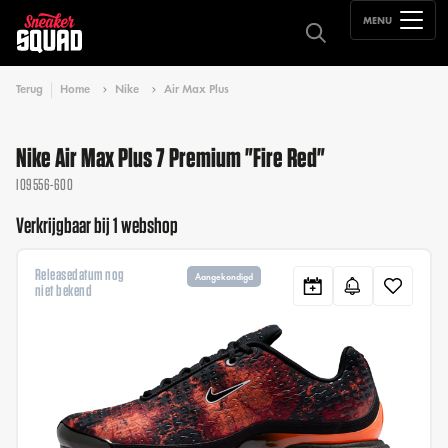
MENU
Terug
Home
Nike
Air Max Plus
Nike Air Max Plus 7 Premium "Fire Red"
IO9556-600
Verkrijgbaar bij 1 webshop
Releasedatum nog
Aangekondigd
niet bekend