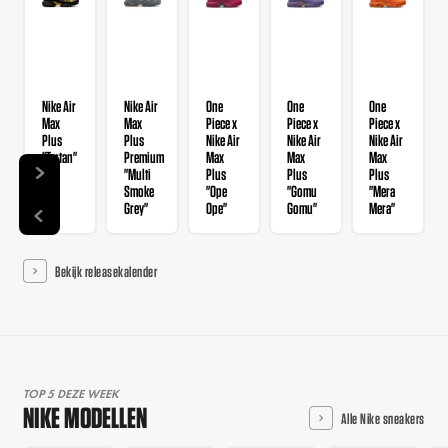
Nike Air
Nike Air
One
One
One
Max
Max
Piece x
Piece x
Piece x
Plus
Plus
Nike Air
Nike Air
Nike Air
"Tartan"
Premium
Max
Max
Max
"Multi
Plus
Plus
Plus
Smoke
"Ope
"Gomu
"Mera
Grey"
Ope"
Gomu"
Mera"
Bekijk releasekalender
TOP 5 DEZE WEEK
NIKE MODELLEN
Alle Nike sneakers