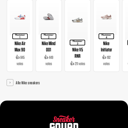
Nummer
Nummer
Nummer
1
2
4
Nummer
Nike Air
Nike Mind
Nike
3
Max 90
001
Nike V5
Initiator
RNR
👍 845
👍 449
👍 192
votes
votes
👍 211 votes
votes
Alle Nike sneakers