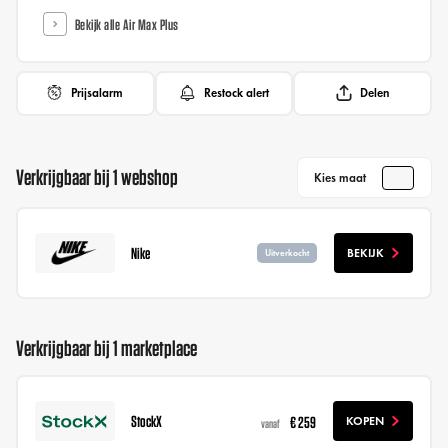
Bekijk alle Air Max Plus
Prijsalarm
Restock alert
Delen
Verkrijgbaar bij 1 webshop
Kies maat
Nike
BEKIJK
Uitverkocht
Verkrijgbaar bij 1 marketplace
StockX
€ 259
KOPEN
vanaf