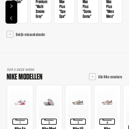
"Tartan"
Premium
Max
Max
Max
"Multi
Plus
Plus
Plus
Smoke
"Ope
"Gomu
"Mera
Grey"
Ope"
Gomu"
Mera"
Bekijk releasekalender
TOP 5 DEZE WEEK
NIKE MODELLEN
Alle Nike sneakers
Nummer
Nummer
Nummer
Nummer
1
2
3
4
Nike Air
Nike Mind
Nike V5
Nike