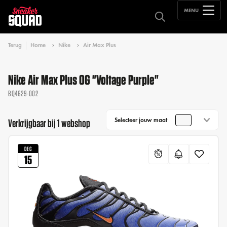
MENU
Terug
Home
Nike
Air Max Plus
Nike Air Max Plus OG "Voltage Purple"
BQ4629-002
Selecteer jouw maat
Verkrijgbaar bij 1 webshop
DEC
15