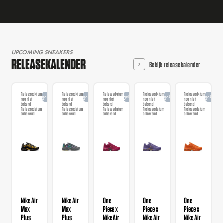
UPCOMING SNEAKERS
RELEASEKALENDER
Bekijk releasekalender
Releasedatum
Releasedatum
Releasedatum
Releasedatum
Releasedatum
Aangekondigd
Aangekondigd
Aangekondigd
Aangekondigd
Aangekondi
nog niet
nog niet
nog niet
nog niet
nog niet
bekend
bekend
bekend
bekend
bekend
Releasedatum
Releasedatum
Releasedatum
Releasedatum
Releasedatum
onbekend
onbekend
onbekend
onbekend
onbekend
Nike Air
Nike Air
One
One
One
Max
Max
Piece x
Piece x
Piece x
Plus
Plus
Nike Air
Nike Air
Nike Air