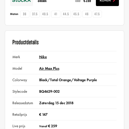
StockX
€ 259
KOPEN
vanaf
36
37.5
40.5
41
44.5
45.5
46
47.5
Maten
Productdetails
Merk
Nike
Model
Air Max Plus
Colorway
Black/Total Orange/Voltage Purple
Stylecode
BQ4629-002
Releasedatum
Zaterdag 15 dec 2018
Retailprijs
€ 147
Live prijs
€ 259
Vanaf