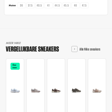
36
37.5
40.5
41
44.5
45.5
46
47.5
Maten
MEER NIKE
VERGELIJKBARE SNEAKERS
Alle Nike sneakers
Out
now