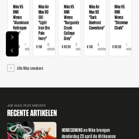
Nike V5
Nike Air
Nike V5
Nike Air
Nike V5
RNR
Max 90
RNR
Max 90
RNR
Wmns
(III)
Wmns
"Dark
Wmns
"Aluminum
"Light
"Burgundy
Beetroot
"Shimmer
Hydrogen
Iron Ore
Crush
Cavestone"
Chalk"
Blue"
Pale
College
Ivory"
Grey"
1
12
3
6
1
€ 89,99
€ 159
€ 89,99
€ 159
€ 89,99
webshop
webshops
webshops
webshops
webshop
Alle Nike sneakers
AIR MAX PLUS NIEUWS
RECENTE ARTIKELEN
HOMECOMING en Nike brengen
donderdag 23 april de Afrikaanse