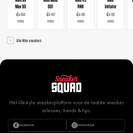
Max 90
001
RNR
Initiator
👍 850
👍 447
👍 195
👍 192
votes
votes
votes
votes
Alle Nike sneakers
Hét lifestyle sneakerplatform voor de laatste sneaker
releases, trends & tips.
FACEBOOK
INSTAGRAM