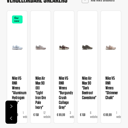
Out
now
Nike V5
Nike Air
Nike V5
Nike Air
Nike V5
RNR
Max 90
RNR
Max 90
RNR
Wmns
(III)
Wmns
"Dark
Wmns
"Aluminum
"Light
"Burgundy
Beetroot
"Shimmer
Hydrogen
Iron Ore
Crush
Cavestone"
Chalk"
Blue"
Pale
College
Ivory"
Grey"
1
12
3
6
1
€ 89,99
€ 159
€ 89,99
€ 159
€ 89,99
webshop
webshops
webshops
webshops
webshop