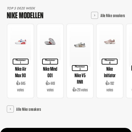
TOP 5 DEZE WEEK
NIKE MODELLEN
Alle Nike sneakers
Nummer
Nummer
Nummer
1
2
4
Nummer
Nike Air
Nike Mind
Nike
3
Max 90
001
Nike V5
Initiator
RNR
👍 845
👍 449
👍 192
votes
votes
👍 211 votes
votes
Alle Nike sneakers