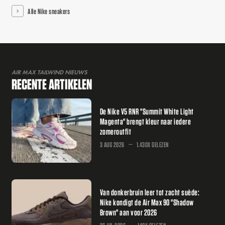
Alle Nike sneakers
AIR MAX TAILWIND NIEUWS
RECENTE ARTIKELEN
De Nike V5 RNR "Summit White Light
Magenta" brengt kleur naar iedere
zomeroutfit
3 AUG 2026
1.430X GELEZEN
Van donkerbruin leer tot zacht suède:
Nike kondigt de Air Max 90 "Shadow
Brown" aan voor 2026