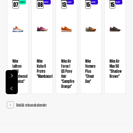
now
soon
soon
soon
soon
07
08
13
15
15
Nike
Nike
Nike Air
Nike
Nike Air
LeBron
Kobe 8
Force 1
Vomero
Max 90
XXIII
Protro
QS Pony
Plus
"Shadow
"Hardwood
"Mambacurial"
Hair
"Cheat
Brown"
Classics"
"Campfire
Day"
Orange"
Bekijk releasekalender