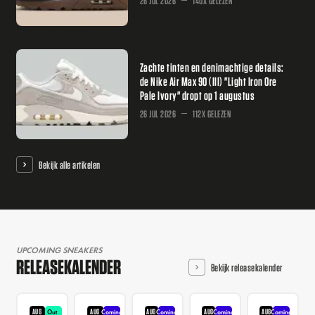
26 JUL 2026
140X GELEZEN
Zachte tinten en denimachtige details:
de Nike Air Max 90 (III) "Light Iron Ore
Pale Ivory" dropt op 1 augustus
26 JUL 2026
112X GELEZEN
Bekijk alle artikelen
UPCOMING SNEAKERS
RELEASEKALENDER
Bekijk releasekalender
AUG
AUG
AUG
AUG
AUG
Out
Coming
Coming
Coming
Coming