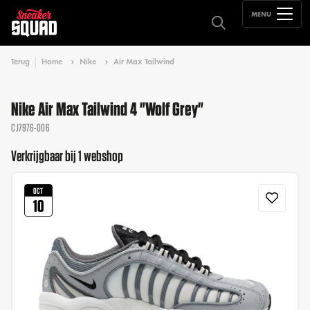
MENU
Terug
Home
Nike
Air Max Tailwind
Nike Air Max Tailwind 4 "Wolf Grey"
CJ7976-006
Verkrijgbaar bij 1 webshop
OCT
10