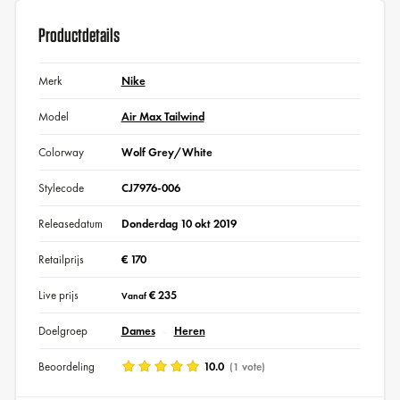
Productdetails
Merk
Nike
Model
Air Max Tailwind
Colorway
Wolf Grey/White
Stylecode
CJ7976-006
Releasedatum
Donderdag 10 okt 2019
Retailprijs
€ 170
Live prijs
€ 235
Vanaf
Doelgroep
Dames
Heren
Beoordeling
10.0
(1 vote)