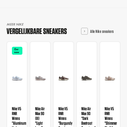
MEER NIKE
VERGELIJKBARE SNEAKERS
Alle Nike sneakers
Out
now
Nike V5
Nike Air
Nike V5
Nike Air
Nike V5
RNR
Max 90
RNR
Max 90
RNR
Wmns
(III)
Wmns
"Dark
Wmns
"Aluminum
"Light
"Burgundy
Beetroot
"Shimmer