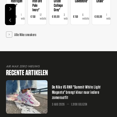
Hydrogen
Iron Ore
Crush
Cavestone"
Chalk"
Blue"
Pale
College
Ivory"
Grey"
1
12
3
6
1
€ 89,99
€ 159
€ 89,99
€ 159
€ 89,99
webshop
webshops
webshops
webshops
webshop
Alle Nike sneakers
AIR MAX ZERO NIEUWS
RECENTE ARTIKELEN
De Nike V5 RNR "Summit White Light
Magenta" brengt kleur naar iedere
zomeroutfit
3 AUG 2026
1.319X GELEZEN