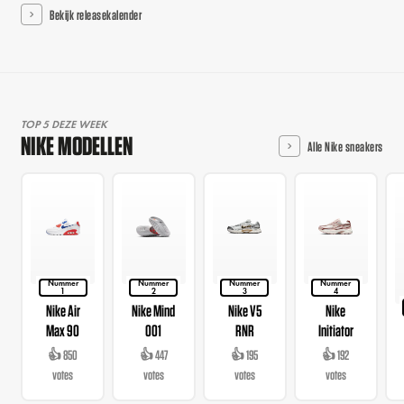
Bekijk releasekalender
TOP 5 DEZE WEEK
NIKE MODELLEN
Alle Nike sneakers
Nummer
Nummer
Nummer
Nummer
1
2
3
4
Nike Air
Nike Mind
Nike V5
Nike
Max 90
001
RNR
Initiator
👍 850
👍 447
👍 195
👍 192
votes
votes
votes
votes