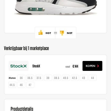
HOT
NOT
Verkrijgbaar bij 1 marketplace
StockX
€ 144
KOPEN
vanaf
36
36.5
37.5
38
38.5
40.5
42.5
43
44
Maten
44.5
46
47
Productdetails