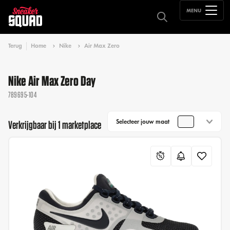
MENU
Terug
Home
Nike
Air Max Zero
Nike Air Max Zero Day
789695-104
Selecteer jouw maat
Verkrijgbaar bij 1 marketplace