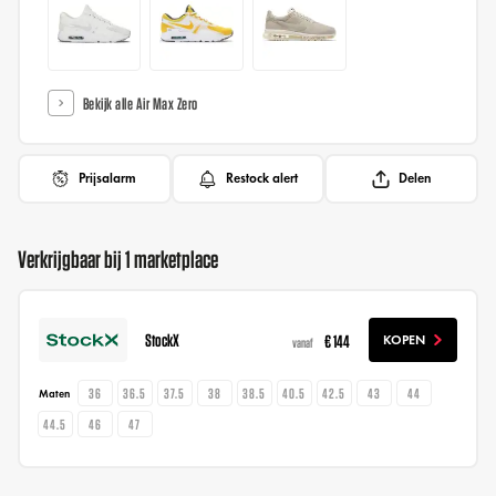
Bekijk alle Air Max Zero
Prijsalarm
Restock alert
Delen
Verkrijgbaar bij 1 marketplace
StockX
€ 144
KOPEN
vanaf
36
36.5
37.5
38
38.5
40.5
42.5
43
44
Maten
44.5
46
47