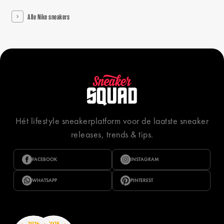
Alle Nike sneakers
Hét lifestyle sneakerplatform voor de laatste sneaker
releases, trends & tips.
FACEBOOK
INSTAGRAM
WHATSAPP
PINTEREST