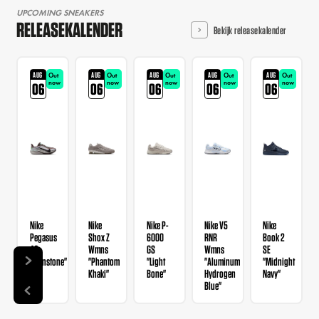
UPCOMING SNEAKERS
RELEASEKALENDER
Bekijk releasekalender
AUG
AUG
AUG
AUG
AUG
Out
Out
Out
Out
Out
now
now
now
now
now
06
06
06
06
06
Nike
Nike
Nike P-
Nike V5
Nike
Pegasus
Shox Z
6000
RNR
Book 2
42
Wmns
GS
Wmns
SE
"Ironstone"
"Phantom
"Light
"Aluminum
"Midnight
Khaki"
Bone"
Hydrogen
Navy"
Blue"