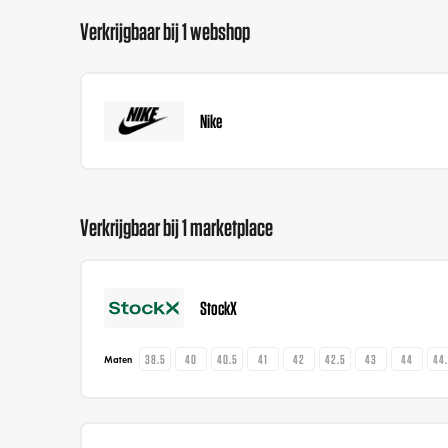
Verkrijgbaar bij 1 webshop
Nike
Verkrijgbaar bij 1 marketplace
StockX
38.5
40
40.5
41
42
42.5
43
44
44
Maten