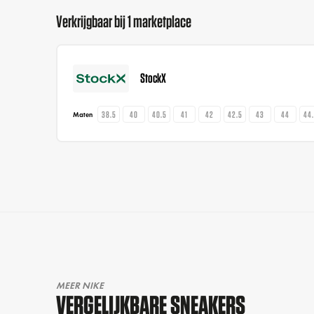
Verkrijgbaar bij 1 marketplace
StockX
38.5
40
40.5
41
42
42.5
43
44
44
Maten
MEER NIKE
VERGELIJKBARE SNEAKERS