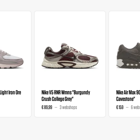
"Light Iron Ore
Nike V5 RNR Wmns "Burgundy
Nike Air Max 9
Crush College Grey"
Cavestone"
€ 89,99
3 webshops
€ 159
6 web