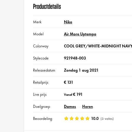
Productdetails
Merk
Nike
Model
Air More Uptempo
Colorway
COOL GREY/WHITE-MIDNIGHT NAV
Stylecode
921948-003
Releasedatum
Zondag 1 aug 2021
Retailprijs
€ 131
Live prijs
€ 191
Vanaf
Doelgroep
Dames
Heren
Beoordeling
10.0
(3 votes)