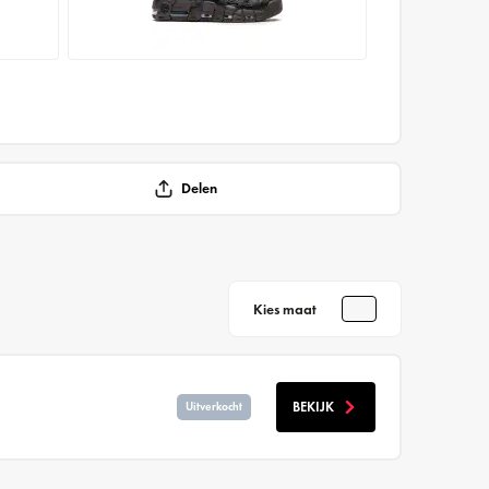
Delen
Kies maat
BEKIJK
Uitverkocht