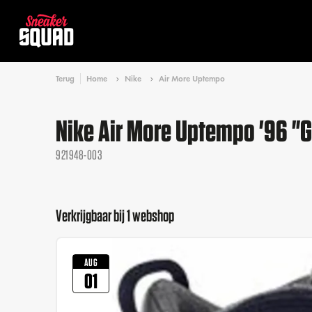
Terug
Home
Nike
Air More Uptempo
Nike Air More Uptempo '96 
921948-003
Verkrijgbaar bij 1 webshop
AUG
01