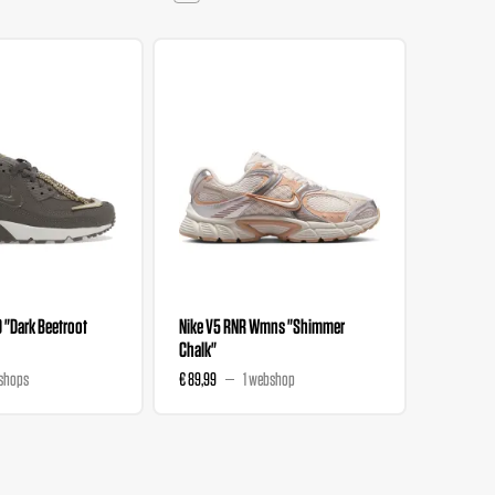
0 "Dark Beetroot
Nike V5 RNR Wmns "Shimmer
Nike V5 
Chalk"
Magenta
shops
€ 89,99
1 webshop
€ 89,99