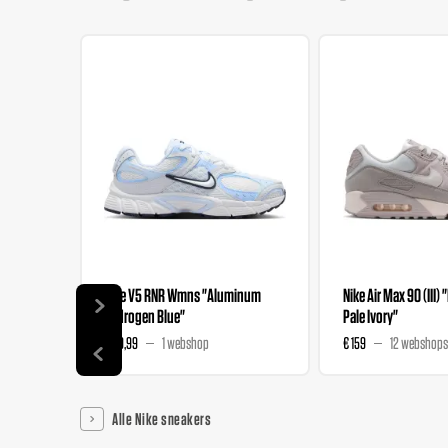
Nike V5 RNR Wmns "Aluminum
Nike Air Max 90 (III) 
Hydrogen Blue"
Pale Ivory"
€ 89,99
1 webshop
€ 159
12 webshops
Alle Nike sneakers