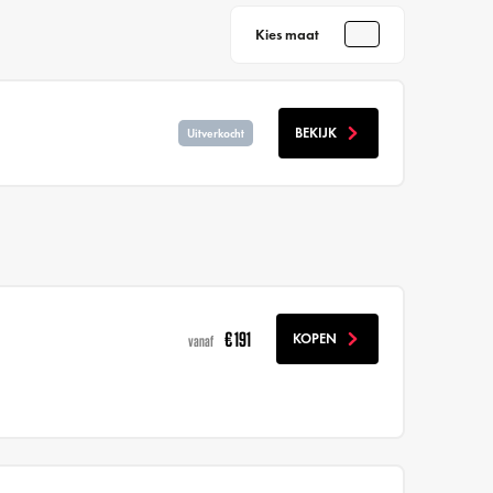
Kies maat
BEKIJK
Uitverkocht
€ 191
KOPEN
vanaf