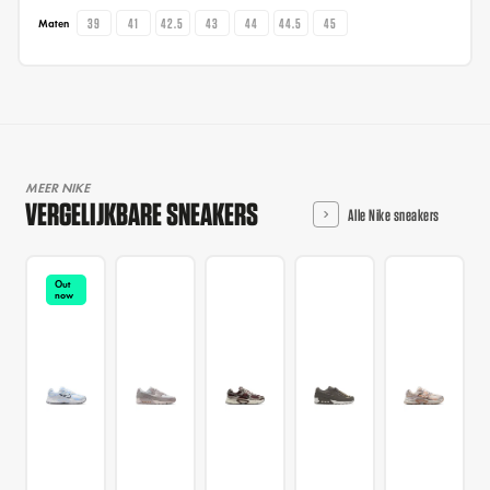
39
41
42.5
43
44
44.5
45
Maten
MEER NIKE
VERGELIJKBARE SNEAKERS
Alle Nike sneakers
Out
now