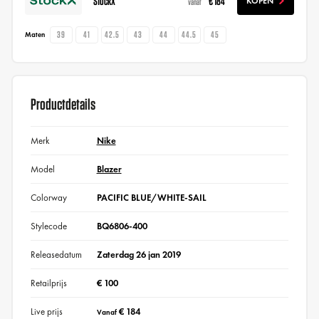
StockX
€ 184
KOPEN
vanaf
39
41
42.5
43
44
44.5
45
Maten
Productdetails
Merk
Nike
Model
Blazer
Colorway
PACIFIC BLUE/WHITE-SAIL
Stylecode
BQ6806-400
Releasedatum
Zaterdag 26 jan 2019
Retailprijs
€ 100
Live prijs
€ 184
Vanaf