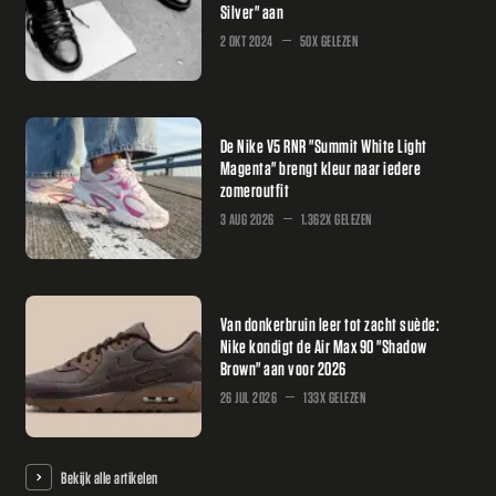
Silver" aan
2 OKT 2024
50X GELEZEN
De Nike V5 RNR "Summit White Light
Magenta" brengt kleur naar iedere
zomeroutfit
3 AUG 2026
1.362X GELEZEN
Van donkerbruin leer tot zacht suède:
Nike kondigt de Air Max 90 "Shadow
Brown" aan voor 2026
26 JUL 2026
133X GELEZEN
Bekijk alle artikelen