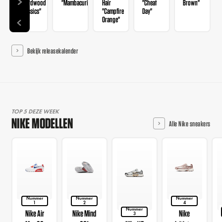
"Hardwood
"Mambacurial"
Hair
"Cheat
Brown"
Classics"
"Campfire
Day"
Orange"
Bekijk releasekalender
TOP 5 DEZE WEEK
NIKE MODELLEN
Alle Nike sneakers
Nummer
Nummer
Nummer
1
2
4
Nummer
Nike Air
Nike Mind
Nike
3