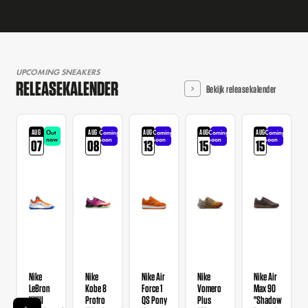
UPCOMING SNEAKERS
RELEASEKALENDER
Bekijk releasekalender
AUG
AUG
AUG
AUG
AUG
Out
Coming
Coming
Coming
Coming
now
soon
soon
soon
soon
07
08
13
15
15
Nike
Nike
Nike Air
Nike
Nike Air
LeBron
Kobe 8
Force 1
Vomero
Max 90
XXIII
Protro
QS Pony
Plus
"Shadow