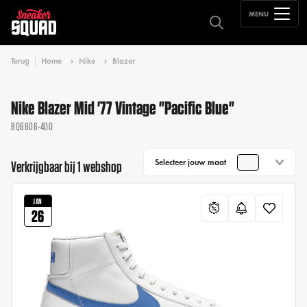
MENU
Terug
Home
Nike
Blazer
Nike Blazer Mid '77 Vintage "Pacific Blue"
BQ6806-400
Selecteer jouw maat
Verkrijgbaar bij 1 webshop
JAN
26