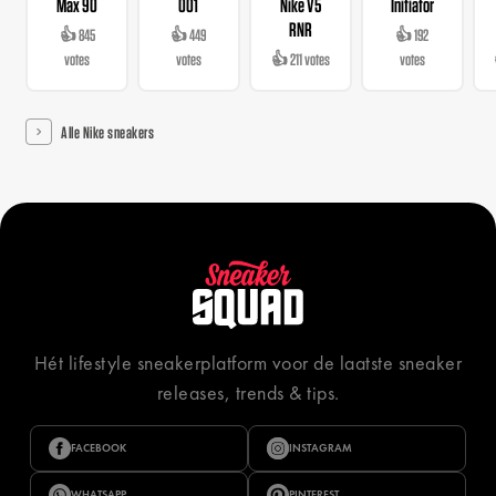
Max 90
001
Nike V5
Initiator
RNR
👍 845
👍 449
👍 192
votes
votes
👍 211 votes
votes
Alle Nike sneakers
Hét lifestyle sneakerplatform voor de laatste sneaker
releases, trends & tips.
FACEBOOK
INSTAGRAM
WHATSAPP
PINTEREST