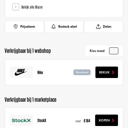
Bekijk alle Blazer
Prijsalarm
Restock alert
Delen
Verkrijgbaar bij 1 webshop
Kies maat
Nike
BEKIJK
Uitverkocht
Verkrijgbaar bij 1 marketplace
StockX
€ 184
KOPEN
vanaf