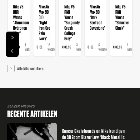
Nike V5
Nike Air
Nike V5
Nike Air
Nike V5
RNR
Max 90
RNR
Max 90
RNR
Wmns
(III)
Wmns
"Dark
Wmns
"Aluminum
"Light
"Burgundy
Beetroot
"Shimmer
Hydrogen
Iron Ore
Crush
Cavestone"
Chalk"
Blue"
Pale
College
Ivory"
Grey"
1
12
3
6
1
€ 89,99
€ 159
€ 89,99
€ 159
€ 89,99
webshop
webshops
webshops
webshops
webshop
Alle Nike sneakers
BLAZER NIEUWS
RECENTE ARTIKELEN
Dancer Skateboards en Nike kondigen
de SB Zoom Blazer Low "Black Metallic