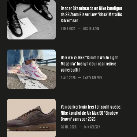
Dancer Skateboards en Nike kondigen
de SB Zoom Blazer Low "Black Metallic
Silver" aan
2 OKT 2024
50X GELEZEN
De Nike V5 RNR "Summit White Light
Magenta" brengt kleur naar iedere
zomeroutfit
3 AUG 2026
1.467X GELEZEN
Van donkerbruin leer tot zacht suède:
Nike kondigt de Air Max 90 "Shadow
Brown" aan voor 2026
26 JUL 2026
141X GELEZEN