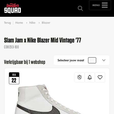
MENU
Terug
Home
Nike
Blazer
Slam Jam x Nike Blazer Mid Vintage '77
CD8233-100
Selecteer jouw maat
Verkrijgbaar bij 1 webshop
FEB
22