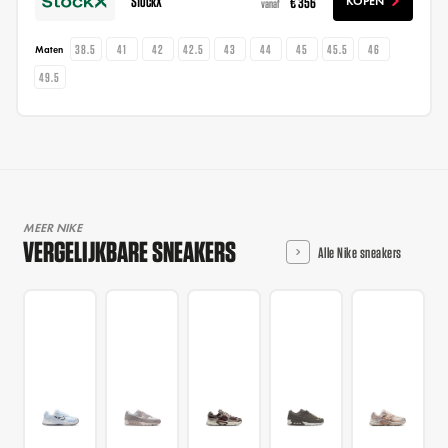
StockX
€ 356
KOPEN
vanaf
38.5
41
42
42.5
43
44
45
45.5
46
Maten
49.5
MEER NIKE
VERGELIJKBARE SNEAKERS
Alle Nike sneakers