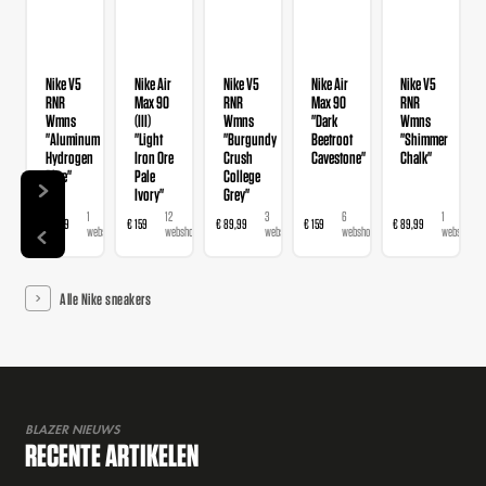
Nike V5
Nike Air
Nike V5
Nike Air
Nike V5
RNR
Max 90
RNR
Max 90
RNR
Wmns
(III)
Wmns
"Dark
Wmns
"Aluminum
"Light
"Burgundy
Beetroot
"Shimmer
Hydrogen
Iron Ore
Crush
Cavestone"
Chalk"
Blue"
Pale
College
Ivory"
Grey"
1
12
3
6
1
€ 89,99
€ 159
€ 89,99
€ 159
€ 89,99
webshop
webshops
webshops
webshops
webshop
Alle Nike sneakers
BLAZER NIEUWS
RECENTE ARTIKELEN