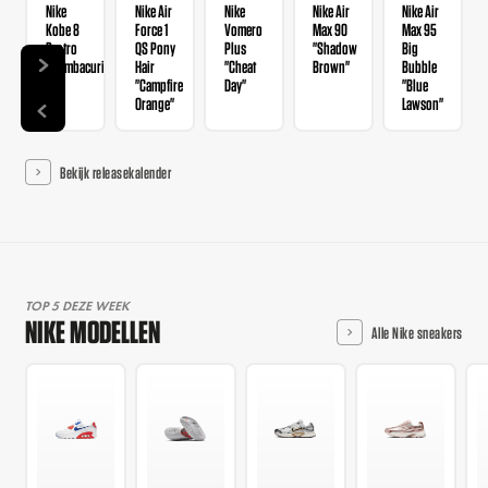
Nike
Nike Air
Nike
Nike Air
Nike Air
Kobe 8
Force 1
Vomero
Max 90
Max 95
Protro
QS Pony
Plus
"Shadow
Big
"Mambacurial"
Hair
"Cheat
Brown"
Bubble
"Campfire
Day"
"Blue
Orange"
Lawson"
Bekijk releasekalender
TOP 5 DEZE WEEK
NIKE MODELLEN
Alle Nike sneakers