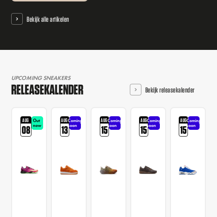
Bekijk alle artikelen
UPCOMING SNEAKERS
RELEASEKALENDER
Bekijk releasekalender
AUG
AUG
AUG
AUG
AUG
Out
Coming
Coming
Coming
Coming
now
soon
soon
soon
soon
08
13
15
15
15