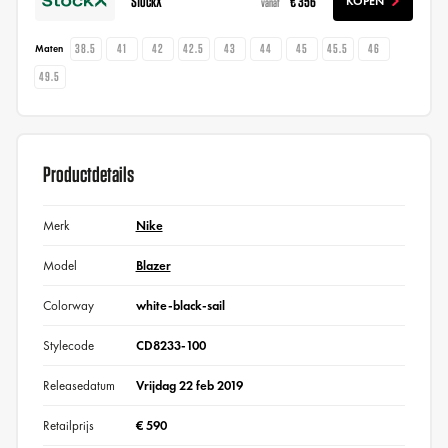
StockX
€ 356
KOPEN
vanaf
38.5
41
42
42.5
43
44
45
45.5
46
Maten
49.5
Productdetails
Merk
Nike
Model
Blazer
Colorway
white-black-sail
Stylecode
CD8233-100
Releasedatum
Vrijdag 22 feb 2019
Retailprijs
€ 590