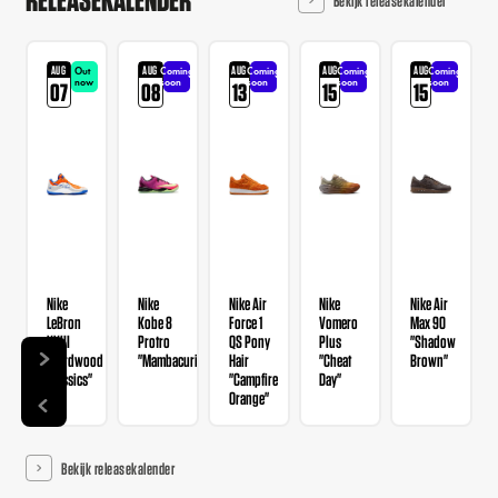
AUG
AUG
AUG
AUG
AUG
Out
Coming
Coming
Coming
Coming
now
soon
soon
soon
soon
07
08
13
15
15
Nike
Nike
Nike Air
Nike
Nike Air
LeBron
Kobe 8
Force 1
Vomero
Max 90
XXIII
Protro
QS Pony
Plus
"Shadow
"Hardwood
"Mambacurial"
Hair
"Cheat
Brown"
Classics"
"Campfire
Day"
Orange"
Bekijk releasekalender