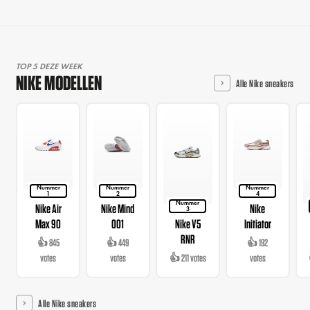
TOP 5 DEZE WEEK
NIKE MODELLEN
Alle Nike sneakers
Nummer
Nummer
Nummer
1
2
4
Nummer
Nike Air
Nike Mind
Nike
3
Max 90
001
Nike V5
Initiator
RNR
👍 845
👍 449
👍 192
votes
votes
👍 211 votes
votes
Alle Nike sneakers