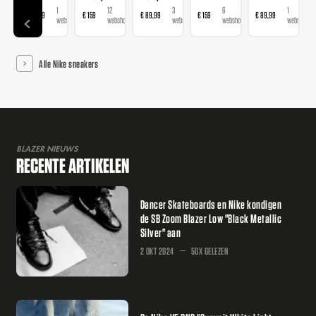
1
12
3
6
1
€ 89,99
€ 159
€ 89,99
€ 159
€ 89,99
webshop
webshops
webshops
webshops
webshop
Alle Nike sneakers
BLAZER NIEUWS
RECENTE ARTIKELEN
Dancer Skateboards en Nike kondigen
de SB Zoom Blazer Low "Black Metallic
Silver" aan
2 OKT 2024
50X GELEZEN