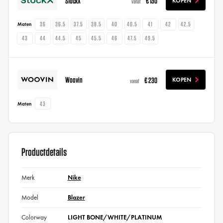
StockX
€ 130
KOPEN
vanaf
36
36.5
37.5
38.5
40
40.5
41
42
42.5
Maten
43
44
44.5
45
45.5
46
47.5
49.5
Woovin
€ 230
KOPEN
vanaf
43
Maten
Productdetails
Merk
Nike
Model
Blazer
Colorway
LIGHT BONE/WHITE/PLATINUM