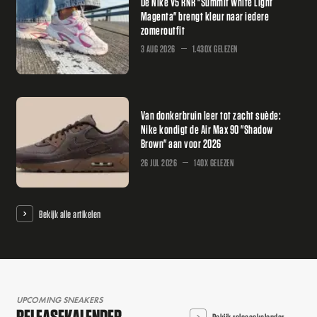
De Nike V5 RNR "Summit White Light
Magenta" brengt kleur naar iedere
zomeroutfit
3 AUG 2026
1.430X GELEZEN
Van donkerbruin leer tot zacht suède:
Nike kondigt de Air Max 90 "Shadow
Brown" aan voor 2026
26 JUL 2026
140X GELEZEN
Bekijk alle artikelen
UPCOMING SNEAKERS
RELEASEKALENDER
Bekijk releasekalender