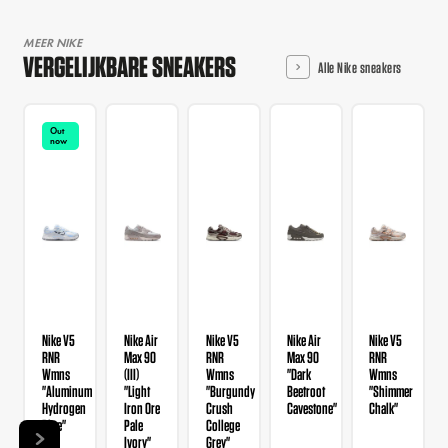
MEER NIKE
VERGELIJKBARE SNEAKERS
Alle Nike sneakers
Out
now
Nike V5
Nike Air
Nike V5
Nike Air
Nike V5
RNR
Max 90
RNR
Max 90
RNR
Wmns
(III)
Wmns
"Dark
Wmns
"Aluminum
"Light
"Burgundy
Beetroot
"Shimmer
Hydrogen
Iron Ore
Crush
Cavestone"
Chalk"
Blue"
Pale
College
Ivory"
Grey"