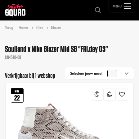
MENU
Terug
Home
Nike
Blazer
Soulland x Nike Blazer Mid SB "FRI.day 03"
CN4540-001
Selecteer jouw maat
Verkrijgbaar bij 1 webshop
NOV
22