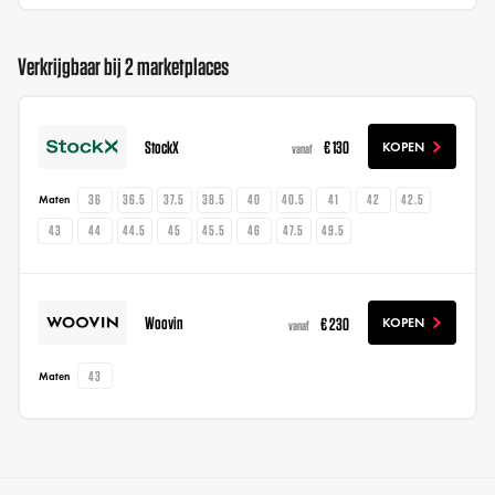
Verkrijgbaar bij 2 marketplaces
StockX
€ 130
KOPEN
vanaf
36
36.5
37.5
38.5
40
40.5
41
42
42.5
Maten
43
44
44.5
45
45.5
46
47.5
49.5
Woovin
€ 230
KOPEN
vanaf
43
Maten