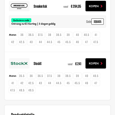
SneakerAsk
€ 284,95
KOPEN
vanaf
Exclusieve code
SQUAD5
Code
Ontvang nu €5 Korting | 5 dagen geldig
36
36.5
37.5
38
38.5
39
40
40.5
41
Maten
42
42.5
43
44
44.5
45
45.5
46
47
47.5
StockX
€ 241
KOPEN
vanaf
35.5
36
36.5
37.5
38
38.5
39
40
40.5
Maten
41
42
42.5
43
44
44.5
45
45.5
46
47
47.5
48.5
49.5