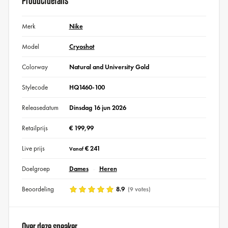
Productdetails
Merk
Nike
Model
Cryoshot
Colorway
Natural and University Gold
Stylecode
HQ1460-100
Releasedatum
Dinsdag 16 jun 2026
Retailprijs
€ 199,99
Live prijs
€ 241
Vanaf
Doelgroep
Dames
Heren
Beoordeling
8.9
(9 votes)
Over deze sneaker