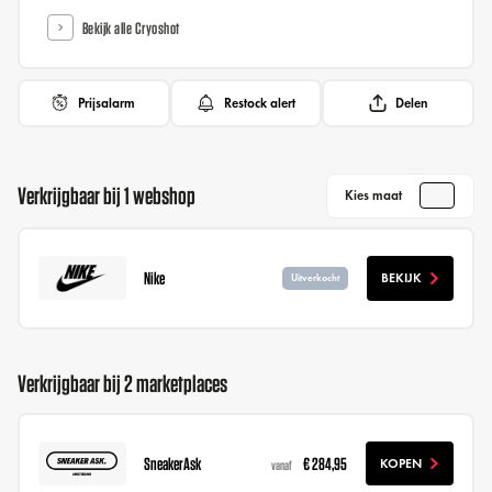
Bekijk alle Cryoshot
Prijsalarm
Restock alert
Delen
Verkrijgbaar bij 1 webshop
Kies maat
Nike
BEKIJK
Uitverkocht
Verkrijgbaar bij 2 marketplaces
SneakerAsk
€ 284,95
KOPEN
vanaf