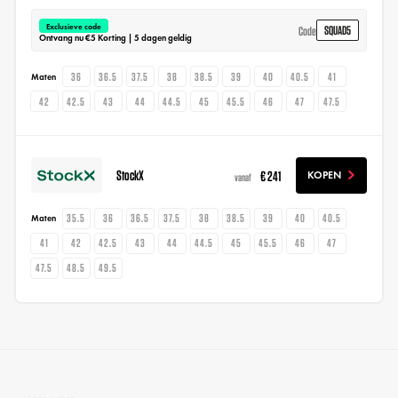
Exclusieve code
SQUAD5
Code
Ontvang nu €5 Korting | 5 dagen geldig
36
36.5
37.5
38
38.5
39
40
40.5
41
Maten
42
42.5
43
44
44.5
45
45.5
46
47
47.5
StockX
€ 241
KOPEN
vanaf
35.5
36
36.5
37.5
38
38.5
39
40
40.5
Maten
41
42
42.5
43
44
44.5
45
45.5
46
47
47.5
48.5
49.5