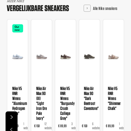
MEER NIKE
VERGELIJKBARE SNEAKERS
Alle Nike sneakers
Out
now
Nike V5
Nike Air
Nike V5
Nike Air
Nike V5
RNR
Max 90
RNR
Max 90
RNR
Wmns
(III)
Wmns
"Dark
Wmns
"Aluminum
"Light
"Burgundy
Beetroot
"Shimmer
Hydrogen
Iron Ore
Crush
Cavestone"
Chalk"
Blue"
Pale
College
Ivory"
Grey"
1
12
3
6
1
€ 89,99
€ 159
€ 89,99
€ 159
€ 89,99
webshop
webshops
webshops
webshops
webshop