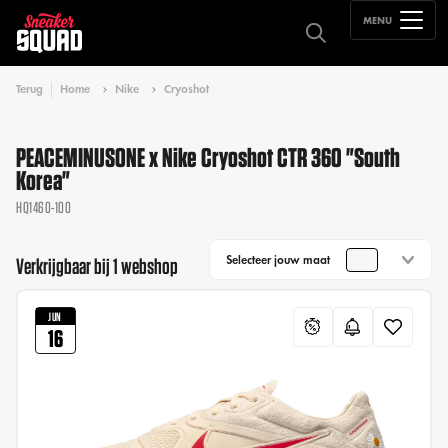
MENU
Terug
Home
Nike
Cryoshot
PEACEMINUSONE x Nike Cryoshot CTR 360 "South
Korea"
HQ1460-100
Selecteer jouw maat
Verkrijgbaar bij 1 webshop
JUN
16