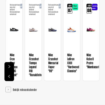
Releasedatum
Releasedatum
Releasedatum
AUG
AUG
Out
Coming
Aangekondigd
Aangekondigd
Aangekondigd
nog niet
nog niet
nog niet
now
soon
07
08
bekend
bekend
bekend
Releasedatum
Releasedatum
Releasedatum
onbekend
onbekend
onbekend
Nike
Nike
Nike
Nike
Nike
Cryo
Cryoshot
Cryoshot
LeBron
Kobe 8
Shot
Tiempo
Mercurial
XXIII
Protro
Tiempo
Legend
Vapor
"Hardwood
"Mambacurial"
94 OG
R10
"R9"
Classics"
"Black"
"Ronaldinho"
Bekijk releasekalender