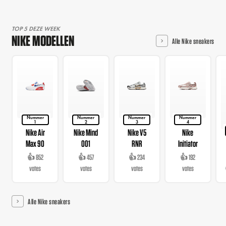
TOP 5 DEZE WEEK
NIKE MODELLEN
Alle Nike sneakers
Nummer
Nummer
Nummer
Nummer
1
2
3
4
Nike Air
Nike Mind
Nike V5
Nike
Max 90
001
RNR
Initiator
👍 852
👍 457
👍 234
👍 192
votes
votes
votes
votes
Alle Nike sneakers