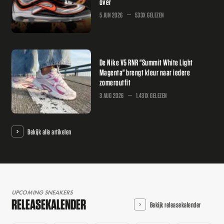
over
5 JUN 2026
533X GELEZEN
De Nike V5 RNR "Summit White Light
Magenta" brengt kleur naar iedere
zomeroutfit
3 AUG 2026
1.431X GELEZEN
Bekijk alle artikelen
UPCOMING SNEAKERS
RELEASEKALENDER
Bekijk releasekalender