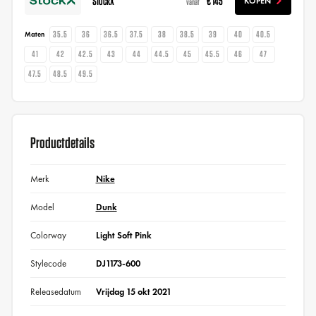
StockX
€ 145
KOPEN
vanaf
35.5
36
36.5
37.5
38
38.5
39
40
40.5
Maten
41
42
42.5
43
44
44.5
45
45.5
46
47
47.5
48.5
49.5
Productdetails
Merk
Nike
Model
Dunk
Colorway
Light Soft Pink
Stylecode
DJ1173-600
Releasedatum
Vrijdag 15 okt 2021