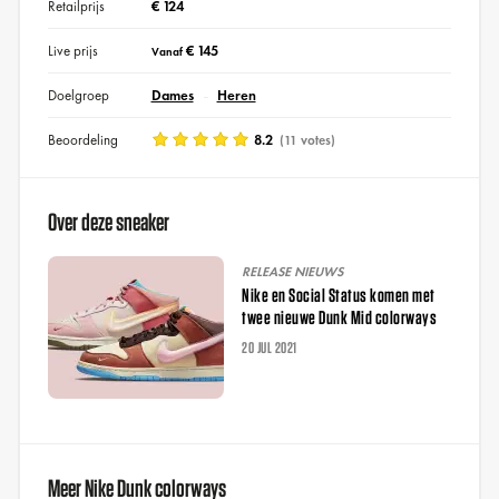
Retailprijs
€ 124
Live prijs
€ 145
Vanaf
Doelgroep
Dames
Heren
Beoordeling
8.2
(11 votes)
Over deze sneaker
RELEASE NIEUWS
Nike en Social Status komen met
twee nieuwe Dunk Mid colorways
20 JUL 2021
Meer Nike Dunk colorways