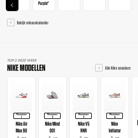
Purple"
Bekijk releasekalender
TOP 5 DEZE WEEK
NIKE MODELLEN
Alle Nike sneakers
Nummer
Nummer
Nummer
Nummer
1
2
3
4
Nike Air
Nike Mind
Nike V5
Nike
Max 90
001
RNR
Initiator