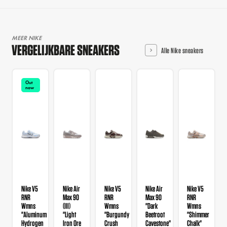
MEER NIKE
VERGELIJKBARE SNEAKERS
Alle Nike sneakers
Out
now
Nike V5
Nike Air
Nike V5
Nike Air
Nike V5
RNR
Max 90
RNR
Max 90
RNR
Wmns
(III)
Wmns
"Dark
Wmns
"Aluminum
"Light
"Burgundy
Beetroot
"Shimmer
Hydrogen
Iron Ore
Crush
Cavestone"
Chalk"