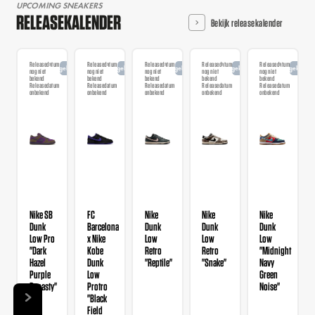
UPCOMING SNEAKERS
RELEASEKALENDER
Bekijk releasekalender
Releasedatum
Releasedatum
Releasedatum
Releasedatum
Releasedatum
Aangekondigd
Aangekondigd
Aangekondigd
Aangekondigd
Aangekondi
nog niet
nog niet
nog niet
nog niet
nog niet
bekend
bekend
bekend
bekend
bekend
Releasedatum
Releasedatum
Releasedatum
Releasedatum
Releasedatum
onbekend
onbekend
onbekend
onbekend
onbekend
Nike SB
FC
Nike
Nike
Nike
Dunk
Barcelona
Dunk
Dunk
Dunk
Low Pro
x Nike
Low
Low
Low
"Dark
Kobe
Retro
Retro
"Midnight
Hazel
Dunk
"Reptile"
"Snake"
Navy
Purple
Low
Green
Dynasty"
Protro
Noise"
"Black
Field