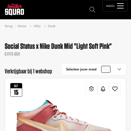
MENU
Terug
Home
Nike
Dunk
Social Status x Nike Dunk Mid "Light Soft Pink"
DJ1173-600
Selecteer jouw maat
Verkrijgbaar bij 1 webshop
OCT
15