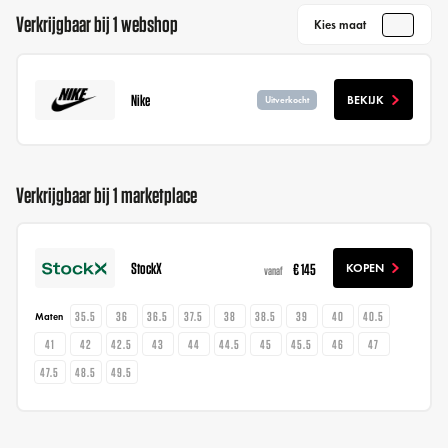
Verkrijgbaar bij 1 webshop
Kies maat
Nike
BEKIJK
Uitverkocht
Verkrijgbaar bij 1 marketplace
StockX
€ 145
KOPEN
vanaf
35.5
36
36.5
37.5
38
38.5
39
40
40.5
Maten
41
42
42.5
43
44
44.5
45
45.5
46
47
47.5
48.5
49.5