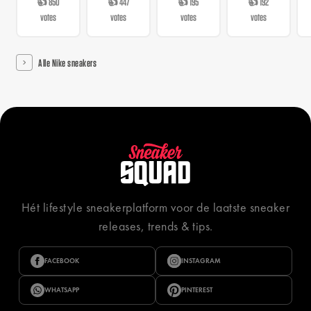
👍 850
👍 447
👍 195
👍 192
votes
votes
votes
votes
Alle Nike sneakers
Hét lifestyle sneakerplatform voor de laatste sneaker
releases, trends & tips.
FACEBOOK
INSTAGRAM
WHATSAPP
PINTEREST