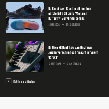
Op 8 mei pakt Bluetile uit met hun
eerste Nike SB Dunk “Monarch
Butterfly” vol vlinderdetails
4 MEI 2026
424X GELEZEN
De Nike SB Dunk Low van Dashawn
Jordan verschijnt op 17 maart in "Bright
Spruce"
12 MRT 2026
316X GELEZEN
Bekijk alle artikelen