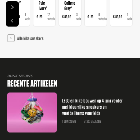
Blue"
Pale
College
Ivory"
Grey"
1
12
3
6
1
€ 89,99
€ 159
€ 89,99
€ 159
€ 89,99
webshop
webshops
webshops
webshops
webshop
Alle Nike sneakers
DUNK NIEUWS
RECENTE ARTIKELEN
LEGO en Nike bouwen op 4 juni verder
met kleurrijke sneakers en
voetbalitems voor kids
1 JUN 2026
312X GELEZEN