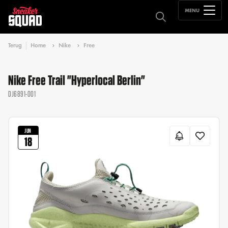
MENU
Terug
Home
Nike
Free
Nike Free Trail "Hyperlocal Berlin"
DJ6891-001
JUN
18