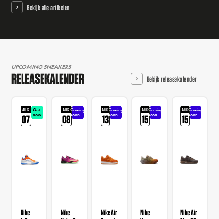
Bekijk alle artikelen
UPCOMING SNEAKERS
RELEASEKALENDER
Bekijk releasekalender
AUG
AUG
AUG
AUG
AUG
Out
Coming
Coming
Coming
Coming
now
soon
soon
soon
soon
07
08
13
15
15
Nike
Nike
Nike Air
Nike
Nike Air