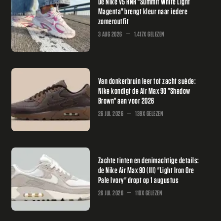
De Nike V5 RNR "Summit White Light
Magenta" brengt kleur naar iedere
zomeroutfit
3 AUG 2026
1.417X GELEZEN
Van donkerbruin leer tot zacht suède:
Nike kondigt de Air Max 90 "Shadow
Brown" aan voor 2026
26 JUL 2026
139X GELEZEN
Zachte tinten en denimachtige details:
de Nike Air Max 90 (III) "Light Iron Ore
Pale Ivory" dropt op 1 augustus
26 JUL 2026
110X GELEZEN