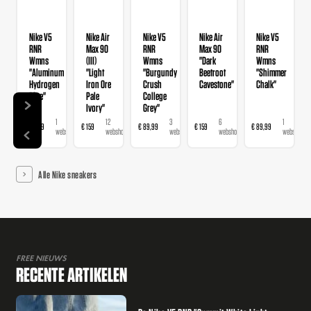
Nike V5
Nike Air
Nike V5
Nike Air
Nike V5
RNR
Max 90
RNR
Max 90
RNR
Wmns
(III)
Wmns
"Dark
Wmns
"Aluminum
"Light
"Burgundy
Beetroot
"Shimmer
Hydrogen
Iron Ore
Crush
Cavestone"
Chalk"
Blue"
Pale
College
Ivory"
Grey"
1
12
3
6
1
€ 89,99
€ 159
€ 89,99
€ 159
€ 89,99
webshop
webshops
webshops
webshops
webshop
Alle Nike sneakers
FREE NIEUWS
RECENTE ARTIKELEN