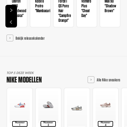
LeBron
Kobe 8
Force 1
Vomero
Max 90
XXIII
Protro
QS Pony
Plus
"Shadow
"Hardwood
"Mambacurial"
Hair
"Cheat
Brown"
Classics"
"Campfire
Day"
Orange"
Bekijk releasekalender
TOP 5 DEZE WEEK
NIKE MODELLEN
Alle Nike sneakers
Nummer
Nummer
Nummer
1
2
4