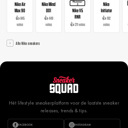
Nummer
Nike Air
Nike Mind
Nike
3
Max 90
001
Nike V5
Initiator
RNR
👍 845
👍 449
👍 192
votes
votes
👍 211 votes
votes
Alle Nike sneakers
Hét lifestyle sneakerplatform voor de laatste sneaker
releases, trends & tips.
FACEBOOK
INSTAGRAM