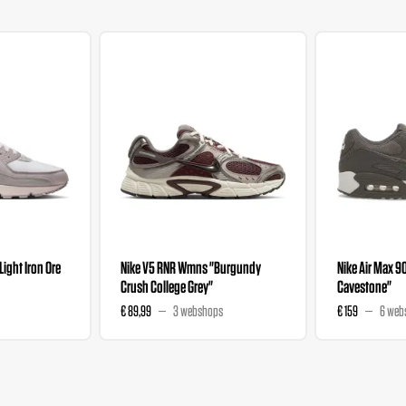
"Light Iron Ore
Nike V5 RNR Wmns "Burgundy
Nike Air Max 9
Crush College Grey"
Cavestone"
€ 89,99
3 webshops
€ 159
6 web