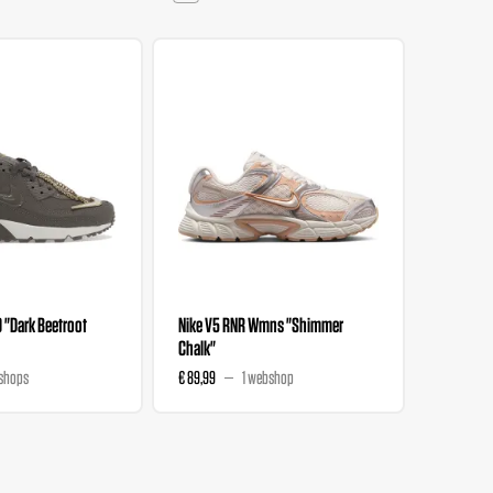
0 "Dark Beetroot
Nike V5 RNR Wmns "Shimmer
Nike V5 
Chalk"
Magenta
shops
€ 89,99
1 webshop
€ 89,99