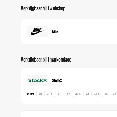
Verkrijgbaar bij 1 webshop
Nike
Verkrijgbaar bij 1 marketplace
StockX
40
40.5
41
42
42.5
43
44.5
46
47
Maten