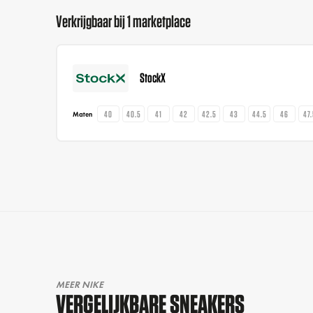
Verkrijgbaar bij 1 marketplace
StockX
40
40.5
41
42
42.5
43
44.5
46
47
Maten
MEER NIKE
VERGELIJKBARE SNEAKERS