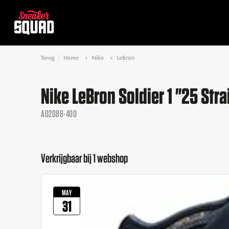
Terug
Home
Nike
LeBron
Nike LeBron Soldier 1 "25 Stra
AO2088-400
Verkrijgbaar bij 1 webshop
MAY
31