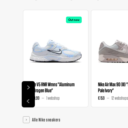
Out now
Nike V5 RNR Wmns "Aluminum
Nike Air Max 90 (III) 
Hydrogen Blue"
Pale Ivory"
€ 89,99
1 webshop
€ 159
12 webshops
Alle Nike sneakers