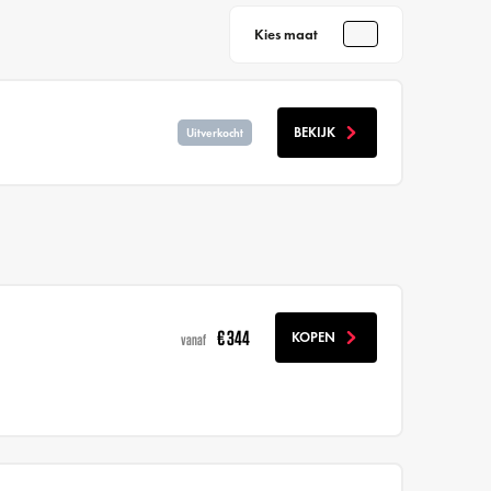
Kies maat
BEKIJK
Uitverkocht
€ 344
KOPEN
vanaf