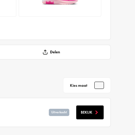
Delen
Kies maat
BEKIJK
Uitverkocht