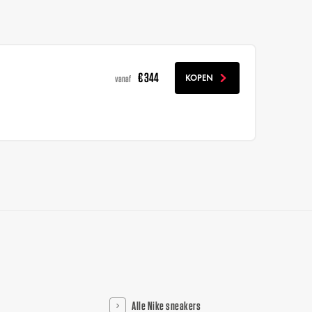
€ 344
KOPEN
vanaf
Alle Nike sneakers