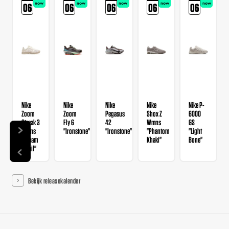
now
now
now
now
now
06
06
06
06
06
Nike
Nike
Nike
Nike
Nike P-
Zoom
Zoom
Pegasus
Shox Z
6000
Streak 3
Fly 6
42
Wmns
GS
Wmns
"Ironstone"
"Ironstone"
"Phantom
"Light
"Cream
Khaki"
Bone"
II Sail"
Bekijk releasekalender