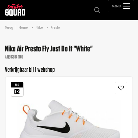
MENU
Terug
Home
Nike
Presto
Nike Air Presto Fly Just Do It "White"
AQ9688-100
Verkrijgbaar bij 1 webshop
AUG
02