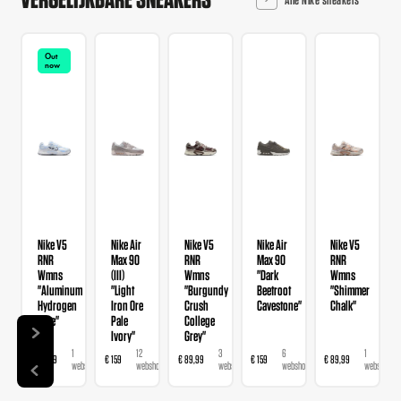
Out
now
Nike V5
Nike Air
Nike V5
Nike Air
Nike V5
RNR
Max 90
RNR
Max 90
RNR
Wmns
(III)
Wmns
"Dark
Wmns
"Aluminum
"Light
"Burgundy
Beetroot
"Shimmer
Hydrogen
Iron Ore
Crush
Cavestone"
Chalk"
Blue"
Pale
College
Ivory"
Grey"
1
12
3
6
1
€ 89,99
€ 159
€ 89,99
€ 159
€ 89,99
webshop
webshops
webshops
webshops
webshop