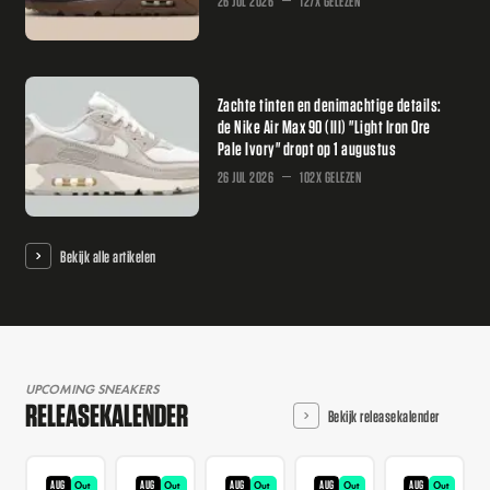
26 JUL 2026
127X GELEZEN
Zachte tinten en denimachtige details:
de Nike Air Max 90 (III) "Light Iron Ore
Pale Ivory" dropt op 1 augustus
26 JUL 2026
102X GELEZEN
Bekijk alle artikelen
UPCOMING SNEAKERS
RELEASEKALENDER
Bekijk releasekalender
AUG
AUG
AUG
AUG
AUG
Out
Out
Out
Out
Out