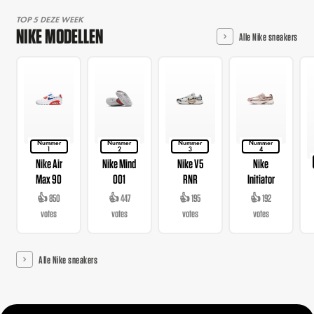
TOP 5 DEZE WEEK
NIKE MODELLEN
Alle Nike sneakers
Nummer
Nummer
Nummer
Nummer
1
2
3
4
Nike Air
Nike Mind
Nike V5
Nike
Max 90
001
RNR
Initiator
👍 850
👍 447
👍 195
👍 192
votes
votes
votes
votes
Alle Nike sneakers