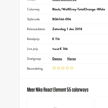
Colorway
Black/WolfGrey-TotalOrange-White
Stylecode
BQ6166-006
Releasedatum
Zaterdag 1 dec 2018
Retailprijs
€ 116
Live prijs
€ 146
Vanaf
Doelgroep
Dames
Heren
Beoordeling
Meer Nike React Element 55 colorways