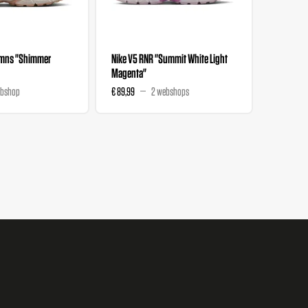
Wmns "Shimmer
Nike V5 RNR "Summit White Light
Nike Ini
Magenta"
Chalk"
ebshop
€ 89,99
2 webshops
€ 84,99