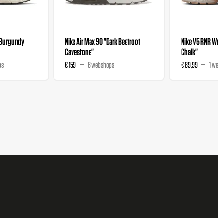
"Burgundy
Nike Air Max 90 "Dark Beetroot
Nike V5 RNR 
Cavestone"
Chalk"
ps
€ 159
6 webshops
€ 89,99
1 w