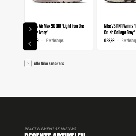
Nike Air Max 90 (III) "Light Iron Ore
Nike V5 RNR Wmns 
Pale Ivory"
Crush College Grey"
€ 159
12 webshops
€ 89,99
3 websho
Alle Nike sneakers
REACT ELEMENT 55 NIEUWS