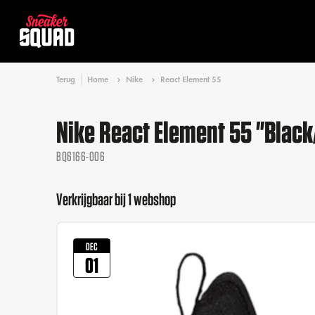
Terug
Home
Nike
React Element 55
Nike React Element 55 "Black
BQ6166-006
Verkrijgbaar bij 1 webshop
DEC
01