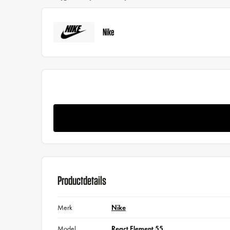
Nike
Productdetails
Merk
Nike
Model
React Element 55