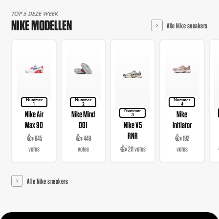
TOP 5 DEZE WEEK
NIKE MODELLEN
Alle Nike sneakers
Nummer
Nummer
Nummer
1
2
4
Nummer
Nike Air
Nike Mind
Nike
3
Max 90
001
Nike V5
Initiator
RNR
👍 845
👍 449
👍 192
votes
votes
👍 211 votes
votes
Alle Nike sneakers