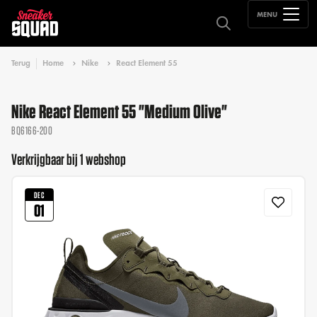
MENU
Terug
Home
Nike
React Element 55
Nike React Element 55 "Medium Olive"
BQ6166-200
Verkrijgbaar bij 1 webshop
DEC
01