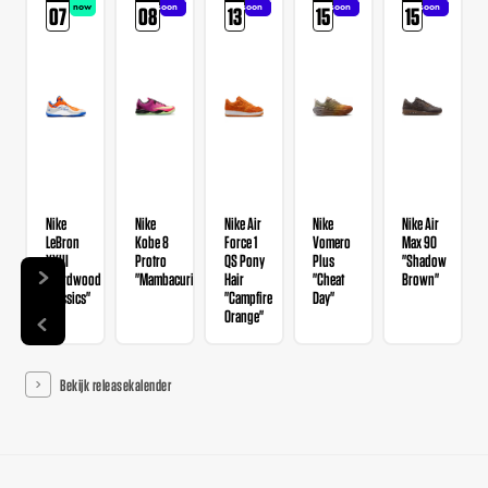
now
soon
soon
soon
soon
07
08
13
15
15
Nike
Nike
Nike Air
Nike
Nike Air
LeBron
Kobe 8
Force 1
Vomero
Max 90
XXIII
Protro
QS Pony
Plus
"Shadow
"Hardwood
"Mambacurial"
Hair
"Cheat
Brown"
Classics"
"Campfire
Day"
Orange"
Bekijk releasekalender