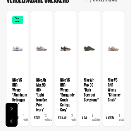
Out
now
Nike V5
Nike Air
Nike V5
Nike Air
Nike V5
RNR
Max 90
RNR
Max 90
RNR
Wmns
(III)
Wmns
"Dark
Wmns
"Aluminum
"Light
"Burgundy
Beetroot
"Shimmer
Hydrogen
Iron Ore
Crush
Cavestone"
Chalk"
Blue"
Pale
College
Ivory"
Grey"
1
12
3
6
1
€ 89,99
€ 159
€ 89,99
€ 159
€ 89,99
webshop
webshops
webshops
webshops
webshop