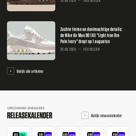
26 JUL 2026
139X GELEZEN
Zachte tinten en denimachtige details:
de Nike Air Max 90 (III) "Light Iron Ore
Pale Ivory" dropt op 1 augustus
26 JUL 2026
112X GELEZEN
Bekijk alle artikelen
UPCOMING SNEAKERS
RELEASEKALENDER
Bekijk releasekalender
AUG
AUG
AUG
AUG
AUG
Out
Coming
Coming
Coming
Coming