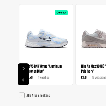
Out now
Nike V5 RNR Wmns "Aluminum
Nike Air Max 90 (III) 
Hydrogen Blue"
Pale Ivory"
€ 89,99
1 webshop
€ 159
12 webshops
Alle Nike sneakers