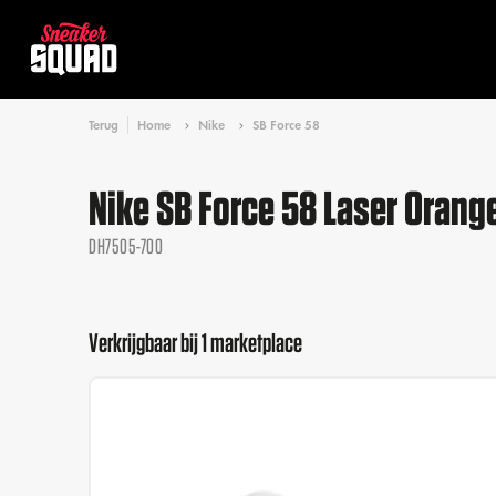
Terug
Home
Nike
SB Force 58
Nike SB Force 58 Laser Oran
DH7505-700
Verkrijgbaar bij 1 marketplace