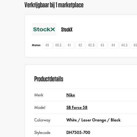
Verkrijgbaar bij 1 marketplace
StockX
40
40.5
41
42
42.5
43
44
44.5
4
Maten
Productdetails
Merk
Nike
Model
SB Force 58
Colorway
White / Laser Orange / Black
Stylecode
DH7505-700