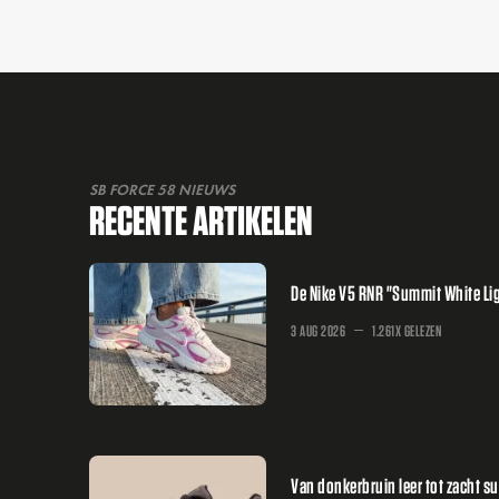
SB FORCE 58 NIEUWS
RECENTE ARTIKELEN
De Nike V5 RNR "Summit White Lig
3 AUG 2026
1.261X GELEZEN
Van donkerbruin leer tot zacht 