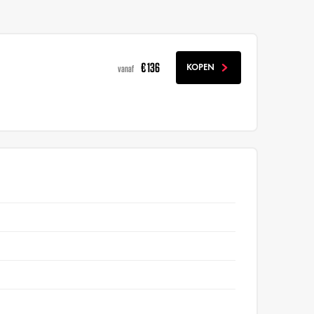
€ 136
KOPEN
vanaf