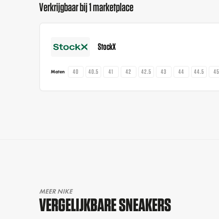
Verkrijgbaar bij 1 marketplace
StockX
40
40.5
41
42
42.5
43
44
44.5
4
Maten
MEER NIKE
VERGELIJKBARE SNEAKERS