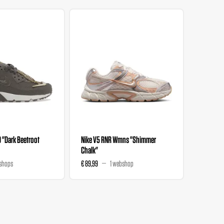
0 "Dark Beetroot
Nike V5 RNR Wmns "Shimmer
Nike Ini
Chalk"
Chalk"
shops
€ 89,99
1 webshop
€ 84,99