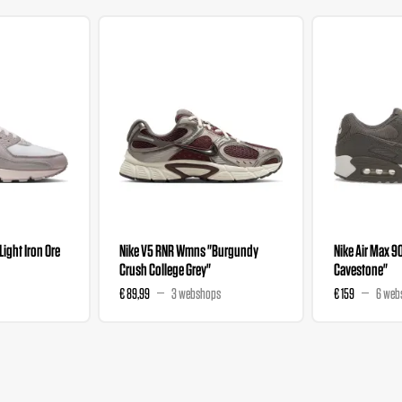
"Light Iron Ore
Nike V5 RNR Wmns "Burgundy
Nike Air Max 9
Crush College Grey"
Cavestone"
€ 89,99
3 webshops
€ 159
6 web