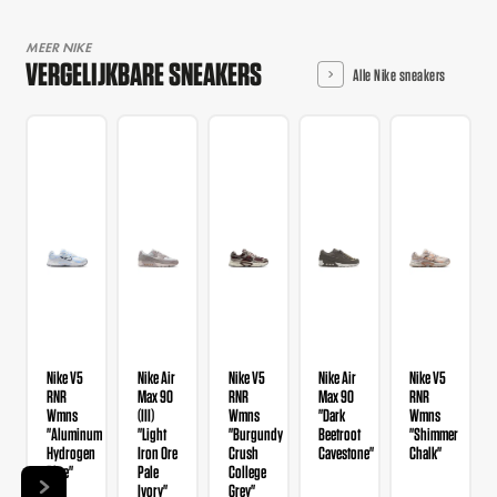
MEER NIKE
VERGELIJKBARE SNEAKERS
Alle Nike sneakers
Nike V5
Nike Air
Nike V5
Nike Air
Nike V5
RNR
Max 90
RNR
Max 90
RNR
Wmns
(III)
Wmns
"Dark
Wmns
"Aluminum
"Light
"Burgundy
Beetroot
"Shimmer
Hydrogen
Iron Ore
Crush
Cavestone"
Chalk"
Blue"
Pale
College
Ivory"
Grey"