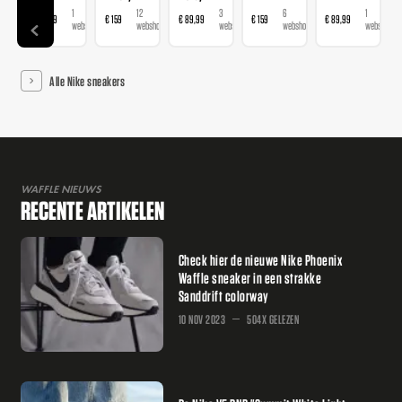
1
12
3
6
1
€ 89,99
€ 159
€ 89,99
€ 159
€ 89,99
€ 
webshop
webshops
webshops
webshops
webshop
Alle Nike sneakers
WAFFLE NIEUWS
RECENTE ARTIKELEN
Check hier de nieuwe Nike Phoenix
Waffle sneaker in een strakke
Sanddrift colorway
10 NOV 2023
504X GELEZEN