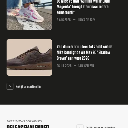
De Nike V5 RNR "Summit White Light
Magenta" brengt kleur naar iedere
zomeroutfit
3 AUG 2026
1.514X GELEZEN
Van donkerbruin leer tot zacht suède:
Nike kondigt de Air Max 90 "Shadow
Brown" aan voor 2026
26 JUL 2026
141X GELEZEN
Bekijk alle artikelen
UPCOMING SNEAKERS
RELEASEKALENDER
Bekijk releasekalender