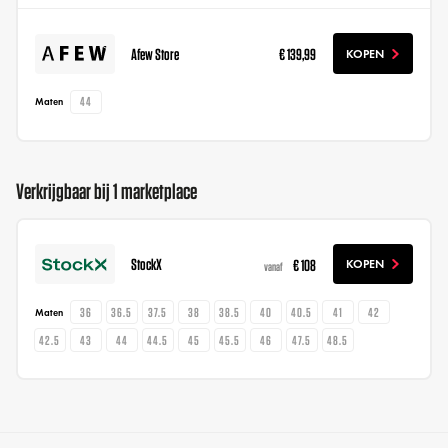
Afew Store
€ 139,99
KOPEN
44
Maten
Verkrijgbaar bij 1 marketplace
StockX
€ 108
KOPEN
vanaf
36
36.5
37.5
38
38.5
40
40.5
41
42
Maten
42.5
43
44
44.5
45
45.5
46
47.5
48.5