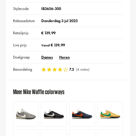
Stylecode
IB3656-300
Releasedatum
Donderdag 3 jul 2025
Retailprijs
€ 139,99
Live prijs
€ 139,99
Vanaf
Doelgroep
Dames
Heren
Beoordeling
7.5
(4 votes)
Meer Nike Waffle colorways