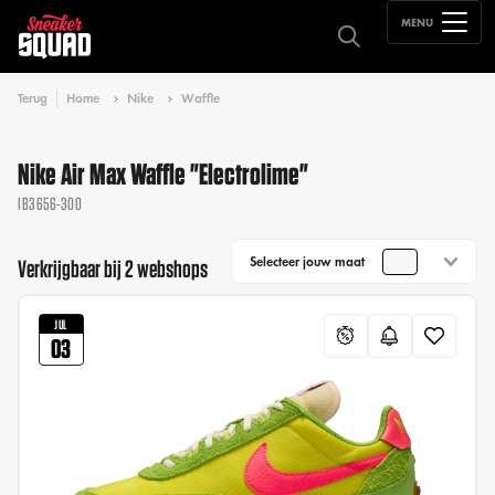
MENU
Terug
Home
Nike
Waffle
Nike Air Max Waffle "Electrolime"
IB3656-300
Selecteer jouw maat
Verkrijgbaar bij 2 webshops
JUL
03