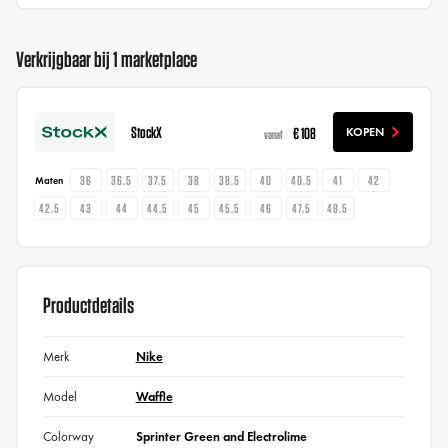
Verkrijgbaar bij 1 marketplace
StockX
€ 108
KOPEN
vanaf
36
36.5
37.5
38
38.5
40
40.5
41
42
Maten
42.5
43
44
44.5
45
45.5
46
47.5
48.5
Productdetails
Merk
Nike
Model
Waffle
Colorway
Sprinter Green and Electrolime