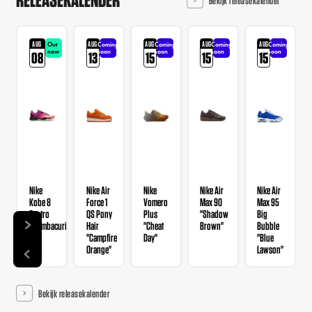
AUG
AUG
AUG
AUG
AUG
Out
Coming
Coming
Coming
Coming
now
soon
soon
soon
soon
08
13
15
15
15
Nike
Nike Air
Nike
Nike Air
Nike Air
Kobe 8
Force 1
Vomero
Max 90
Max 95
Protro
QS Pony
Plus
"Shadow
Big
"Mambacurial"
Hair
"Cheat
Brown"
Bubble
"Campfire
Day"
"Blue
Orange"
Lawson"
Bekijk releasekalender