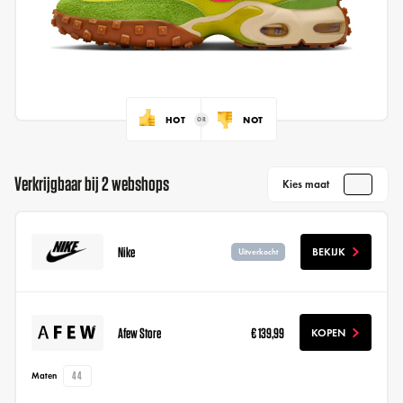
HOT
NOT
Verkrijgbaar bij 2 webshops
Kies maat
Nike
BEKIJK
Uitverkocht
Afew Store
€ 139,99
KOPEN
44
Maten