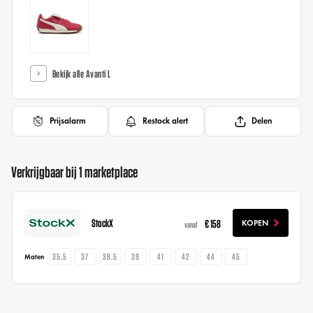
Bekijk alle Avanti L
Prijsalarm
Restock alert
Delen
Verkrijgbaar bij 1 marketplace
StockX
€ 158
KOPEN
vanaf
35.5
37
38.5
39
41
42
44
45
Maten