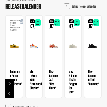
UPCOMING SNEAKERS
RELEASEKALENDER
Bekijk releasekalender
Releasedatum
AUG
AUG
AUG
AUG
Out
Out
Out
Out
Aangekondigd
nog niet
now
now
now
now
07
07
07
07
bekend
Releasedatum
onbekend
Pokemon
Nike
New
New
New
x Puma
LeBron
Balance
Balance
Balance
Suede
XXIII
740
9060R
9060R
"Pickachu"
"Hardwood
"Neo
"Angora
"Blacktop"
Classics"
Flame"
Sea
Salt"
Bekijk releasekalender