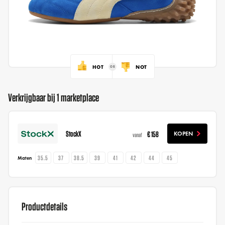
HOT
NOT
Verkrijgbaar bij 1 marketplace
StockX
€ 158
KOPEN
vanaf
35.5
37
38.5
39
41
42
44
45
Maten
Productdetails