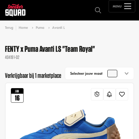
MENU
Terug
Home
Puma
Avanti L
FENTY x Puma Avanti LS "Team Royal"
404191-02
Selecteer jouw maat
Verkrijgbaar bij 1 marketplace
JAN
16