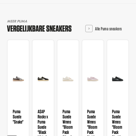
MEER PUMA
VERGELIJKBARE SNEAKERS
Alle Puma sneakers
Puma
A$AP
Puma
Puma
Puma
Suede
Rocky x
Suede
Suede
Suede
"Snake"
Puma
Wmns
Wmns
Wmns
Suede
"Bloom
"Bloom
"Bloom
"Black
Pack
Pack
Pack