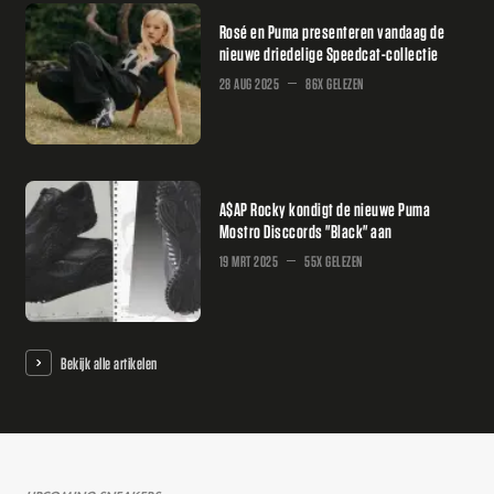
Rosé en Puma presenteren vandaag de
nieuwe driedelige Speedcat-collectie
28 AUG 2025
86X GELEZEN
A$AP Rocky kondigt de nieuwe Puma
Mostro Disccords "Black" aan
19 MRT 2025
55X GELEZEN
Bekijk alle artikelen