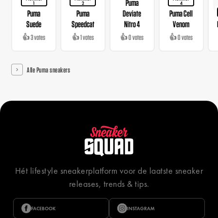
Puma
1
2
4
Puma
Puma
Deviate
Puma Cell
Suede
Speedcat
Nitro 4
Venom
👍 3 votes
👍 1 votes
👍 0 votes
👍 0 votes
Alle Puma sneakers
Hét lifestyle sneakerplatform voor de laatste sneaker
releases, trends & tips.
FACEBOOK
INSTAGRAM