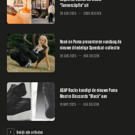
"Tannenzäpfle" uit
28 AUG 2025
200X GELEZEN
Rosé en Puma presenteren vandaag de
nieuwe driedelige Speedcat-collectie
28 AUG 2025
86X GELEZEN
A$AP Rocky kondigt de nieuwe Puma
Mostro Disccords "Black" aan
19 MRT 2025
55X GELEZEN
Bekijk alle artikelen