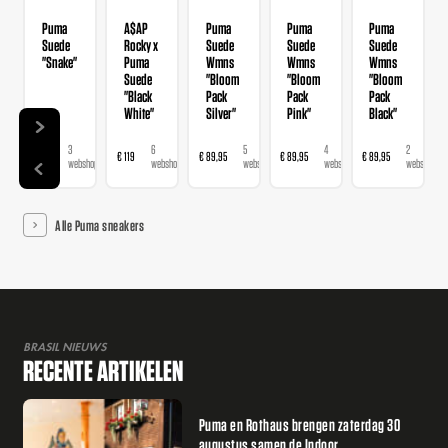
Puma
A$AP
Puma
Puma
Puma
Suede
Rocky x
Suede
Suede
Suede
"Snake"
Puma
Wmns
Wmns
Wmns
Suede
"Bloom
"Bloom
"Bloom
"Black
Pack
Pack
Pack
White"
Silver"
Pink"
Black"
3
6
5
4
2
€ 99
€ 119
€ 89,95
€ 89,95
€ 89,95
€ 1
webshops
webshops
webshops
webshops
webshops
Alle Puma sneakers
BRASIL NIEUWS
RECENTE ARTIKELEN
Puma en Rothaus brengen zaterdag 30
augustus samen de Indoor