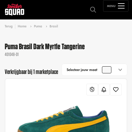
MENU
Terug
Home
Puma
Brasil
Puma Brasil Dark Myrtle Tangerine
401048-01
Selecteer jouw maat
Verkrijgbaar bij 1 marketplace