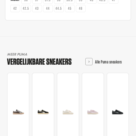
42
42.5
43
44
44.5
45
46
MEER PUMA
VERGELIJKBARE SNEAKERS
Alle Puma sneakers