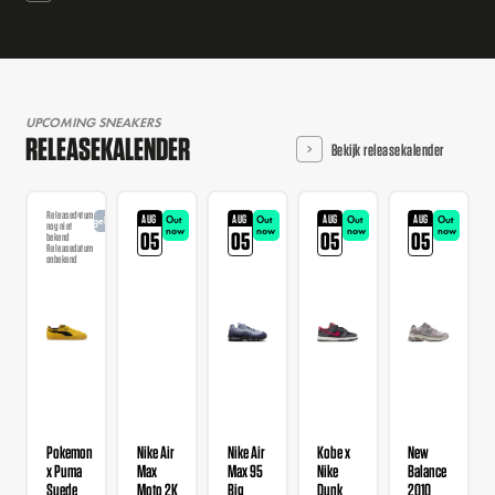
UPCOMING SNEAKERS
RELEASEKALENDER
Bekijk releasekalender
Releasedatum
AUG
AUG
AUG
AUG
Out
Out
Out
Out
Aangekondigd
nog niet
now
now
now
now
05
05
05
05
bekend
Releasedatum
onbekend
Pokemon
Nike Air
Nike Air
Kobe x
New
x Puma
Max
Max 95
Nike
Balance
Suede
Moto 2K
Big
Dunk
2010