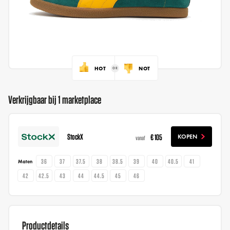
HOT
NOT
Verkrijgbaar bij 1 marketplace
StockX
€ 105
KOPEN
vanaf
36
37
37.5
38
38.5
39
40
40.5
41
Maten
42
42.5
43
44
44.5
45
46
Productdetails