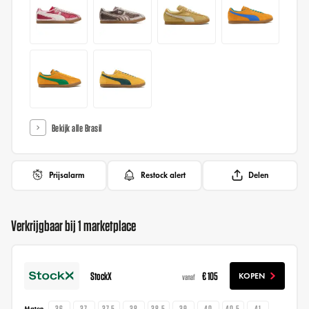
Bekijk alle Brasil
Prijsalarm
Restock alert
Delen
Verkrijgbaar bij 1 marketplace
StockX
€ 105
KOPEN
vanaf
36
37
37.5
38
38.5
39
40
40.5
41
Maten