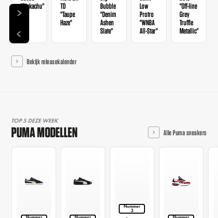
"Pickachu"
TD
Bubble
Low
"Off-line
"Taupe
"Denim
Protro
Grey
Haze"
Ashen
"WNBA
Truffle
Slate"
All-Star"
Metallic"
Bekijk releasekalender
TOP 5 DEZE WEEK
PUMA MODELLEN
Alle Puma sneakers
Nummer
3
Nummer
Nummer
Nummer