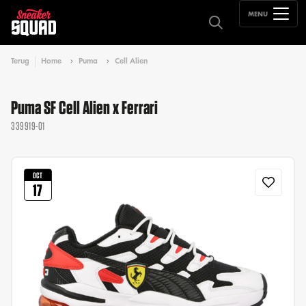
MENU
Terug
Home
Puma
Cell Alien
Puma SF Cell Alien x Ferrari
339919-01
OCT
17