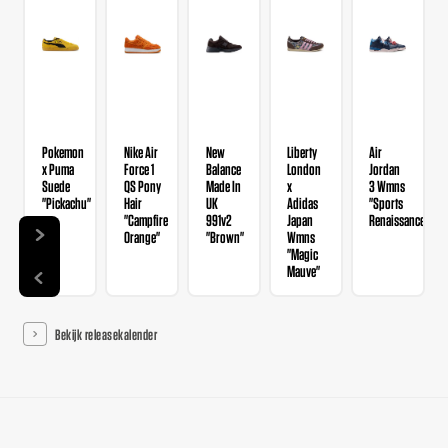
Pokemon
Nike Air
New
Liberty
Air
x Puma
Force 1
Balance
London
Jordan
Suede
QS Pony
Made In
x
3 Wmns
"Pickachu"
Hair
UK
Adidas
"Sports
"Campfire
991v2
Japan
Renaissance"
Orange"
"Brown"
Wmns
"Magic
Mauve"
Bekijk releasekalender