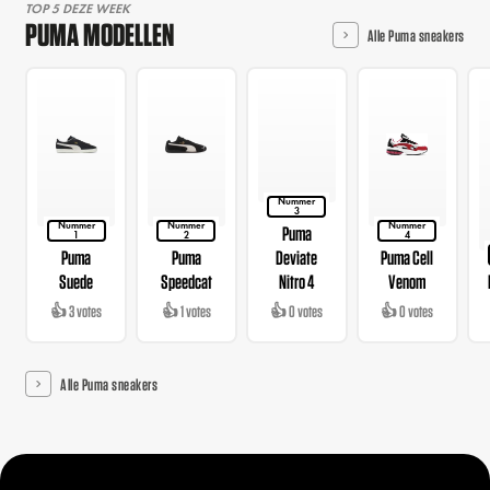
TOP 5 DEZE WEEK
PUMA MODELLEN
Alle Puma sneakers
Nummer
3
Nummer
Nummer
Nummer
Puma
1
2
4
Puma
Puma
Deviate
Puma Cell
Suede
Speedcat
Nitro 4
Venom
👍 3 votes
👍 1 votes
👍 0 votes
👍 0 votes
Alle Puma sneakers