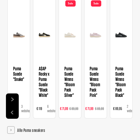
Sale
Sale
Puma
A$AP
Puma
Puma
Puma
Suede
Rocky x
Suede
Suede
Suede
"Snake"
Puma
Wmns
Wmns
Wmns
Suede
"Bloom
"Bloom
"Bloom
"Black
Pack
Pack
Pack
White"
Silver"
Pink"
Black"
3
6
5
4
2
€ 99
€ 119
€ 71,99
€ 89,99
€ 71,99
€ 89,99
€ 89,95
€ 1
webshops
webshops
webshops
webshops
webshops
Alle Puma sneakers