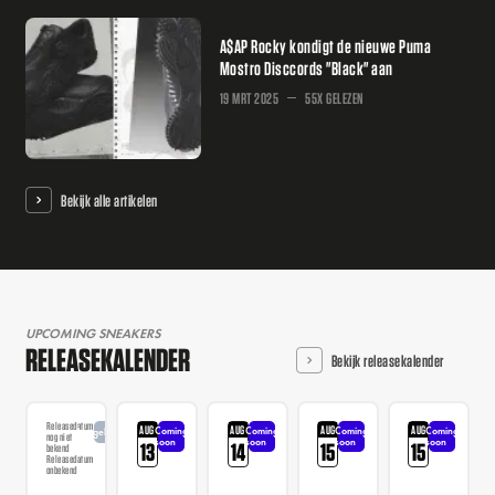
A$AP Rocky kondigt de nieuwe Puma
Mostro Disccords "Black" aan
19 MRT 2025
55X GELEZEN
Bekijk alle artikelen
UPCOMING SNEAKERS
RELEASEKALENDER
Bekijk releasekalender
Releasedatum
AUG
AUG
AUG
AUG
Coming
Coming
Coming
Coming
Aangekondigd
nog niet
soon
soon
soon
soon
13
14
15
15
bekend
Releasedatum
onbekend