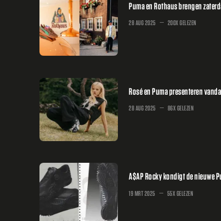
Puma en Rothaus brengen zaterd
28 AUG 2025
200X GELEZEN
Rosé en Puma presenteren vandaa
28 AUG 2025
86X GELEZEN
A$AP Rocky kondigt de nieuwe P
19 MRT 2025
55X GELEZEN