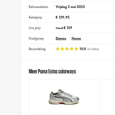
Releasedatum
Vrijdag 2 mei 2025
Retailprijs
€ 129,95
Live prijs
€ 129
Vanaf
Doelgroep
Dames
Heren
Beoordeling
10.0
(3 votes)
Meer Puma Extos colorways