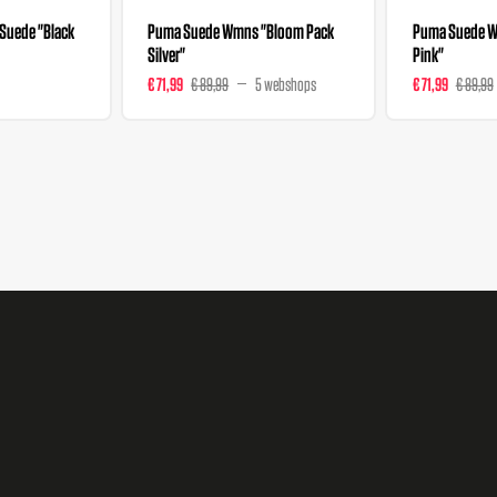
Suede "Black
Puma Suede Wmns "Bloom Pack
Puma Suede W
Silver"
Pink"
€ 71,99
€ 89,99
5 webshops
€ 71,99
€ 89,99