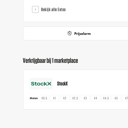
Bekijk alle Extos
Prijsalarm
Verkrijgbaar bij 1 marketplace
StockX
40.5
41
42
42.5
43
44
44.5
45
4
Maten