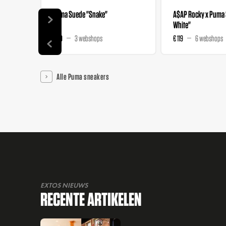
Puma Suede "Snake"
A$AP Rocky x Puma 
White"
€ 99
3 webshops
€ 119
6 webshops
Alle Puma sneakers
EXTOS NIEUWS
RECENTE ARTIKELEN