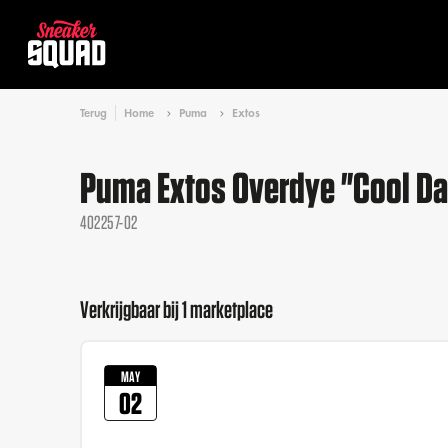
Terug
Home
Puma
Extos
Puma Extos Overdye "Cool Da
402257-02
Verkrijgbaar bij 1 marketplace
MAY
02