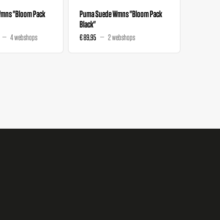
mns "Bloom Pack
Puma Suede Wmns "Bloom Pack
Salehe B
Black"
Nitro "T
4 webshops
€ 89,95
2 webshops
€ 111,99
€