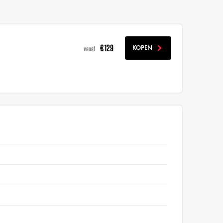
€ 129
KOPEN
vanaf