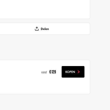
Delen
€ 129
KOPEN
vanaf