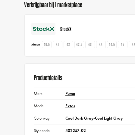
Verkrijgbaar bij 1 marketplace
StockX
40.5
41
42
42.5
43
44
44.5
45
4
Maten
Productdetails
Merk
Puma
Model
Extos
Colorway
Cool Dark Gray-Cool Light Gray
Stylecode
402257-02