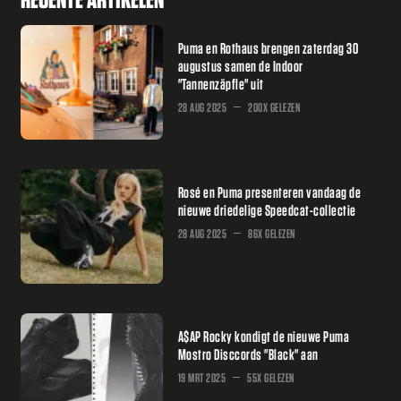
Puma en Rothaus brengen zaterdag 30
augustus samen de Indoor
"Tannenzäpfle" uit
28 AUG 2025
200X GELEZEN
Rosé en Puma presenteren vandaag de
nieuwe driedelige Speedcat-collectie
28 AUG 2025
86X GELEZEN
A$AP Rocky kondigt de nieuwe Puma
Mostro Disccords "Black" aan
19 MRT 2025
55X GELEZEN