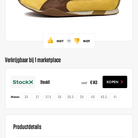
HOT
NOT
Verkrijgbaar bij 1 marketplace
StockX
€ 143
KOPEN
vanaf
36
37
37.5
38
38.5
39
40
40.5
41
Maten
Productdetails