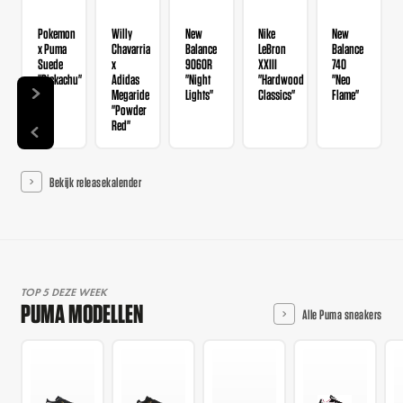
Pokemon
Willy
New
Nike
New
x Puma
Chavarria
Balance
LeBron
Balance
Suede
x
9060R
XXIII
740
"Pickachu"
Adidas
"Night
"Hardwood
"Neo
Megaride
Lights"
Classics"
Flame"
"Powder
Red"
Bekijk releasekalender
TOP 5 DEZE WEEK
PUMA MODELLEN
Alle Puma sneakers