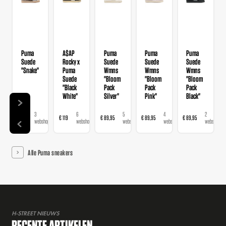
Puma
A$AP
Puma
Puma
Puma
Suede
Rocky x
Suede
Suede
Suede
"Snake"
Puma
Wmns
Wmns
Wmns
Suede
"Bloom
"Bloom
"Bloom
"Black
Pack
Pack
Pack
White"
Silver"
Pink"
Black"
3
6
5
4
2
€ 99
€ 119
€ 89,95
€ 89,95
€ 89,95
€ 1
webshops
webshops
webshops
webshops
webshops
Alle Puma sneakers
H-STREET NIEUWS
RECENTE ARTIKELEN