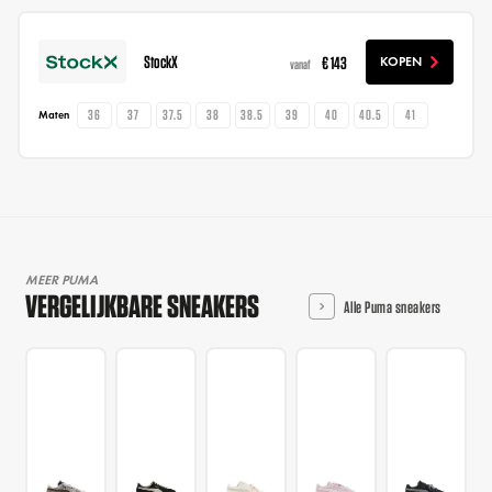
StockX
€ 143
KOPEN
vanaf
36
37
37.5
38
38.5
39
40
40.5
41
Maten
MEER PUMA
VERGELIJKBARE SNEAKERS
Alle Puma sneakers