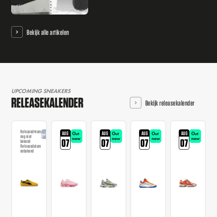
Bekijk alle artikelen
UPCOMING SNEAKERS
RELEASEKALENDER
Bekijk releasekalender
Releasedatum
AUG
AUG
AUG
AUG
Out
Out
Out
Out
Aangekondigd
nog niet
now
now
now
now
07
07
07
07
bekend
Releasedatum
onbekend