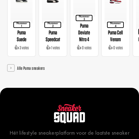
Nummer
3
Nummer
Nummer
Nummer
Puma
1
2
4
Puma
Puma
Deviate
Puma Cell
Suede
Speedcat
Nitro 4
Venom
👍 3 votes
👍 1 votes
👍 0 votes
👍 0 votes
Alle Puma sneakers
Hét lifestyle sneakerplatform voor de laatste sneaker