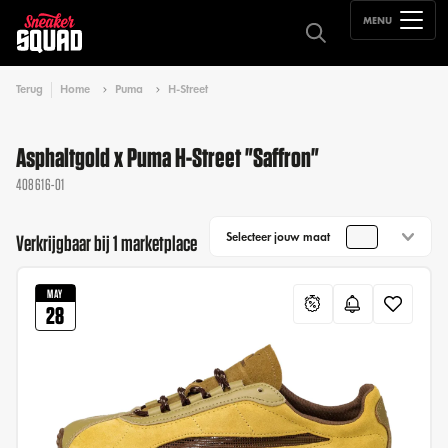
MENU
Terug
Home
Puma
H-Street
Asphaltgold x Puma H-Street "Saffron"
408616-01
Selecteer jouw maat
Verkrijgbaar bij 1 marketplace
MAY
28