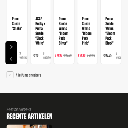
Puma
A$AP
Puma
Puma
Puma
Suede
Rocky x
Suede
Suede
Suede
"Snake"
Puma
Wmns
Wmns
Wmns
Suede
"Bloom
"Bloom
"Bloom
"Black
Pack
Pack
Pack
White"
Silver"
Pink"
Black"
3
6
5
4
2
€ 99
€ 119
€ 71,99
€ 89,99
€ 71,99
€ 89,99
€ 89,95
€ 1
webshops
webshops
webshops
webshops
webshops
Alle Puma sneakers
MAYZE NIEUWS
RECENTE ARTIKELEN