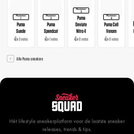
Nummer
3
Nummer
Nummer
Nummer
Puma
1
2
4
Puma
Puma
Deviate
Puma Cell
Suede
Speedcat
Nitro 4
Venom
👍 3 votes
👍 1 votes
👍 0 votes
👍 0 votes
Alle Puma sneakers
Hét lifestyle sneakerplatform voor de laatste sneaker
releases, trends & tips.