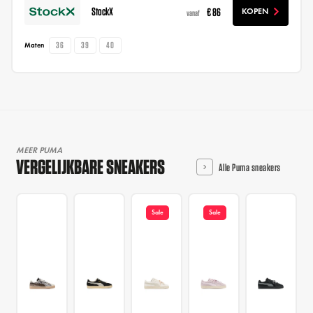
StockX
€ 86
KOPEN
vanaf
36
39
40
Maten
MEER PUMA
VERGELIJKBARE SNEAKERS
Alle Puma sneakers
Sale
Sale