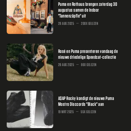
Puma en Rothaus brengen zaterdag 30
augustus samen de Indoor
"Tannenzäpfle" uit
28 AUG 2025
200X GELEZEN
Rosé en Puma presenteren vandaag de
nieuwe driedelige Speedcat-collectie
28 AUG 2025
86X GELEZEN
A$AP Rocky kondigt de nieuwe Puma
Mostro Disccords "Black" aan
19 MRT 2025
55X GELEZEN