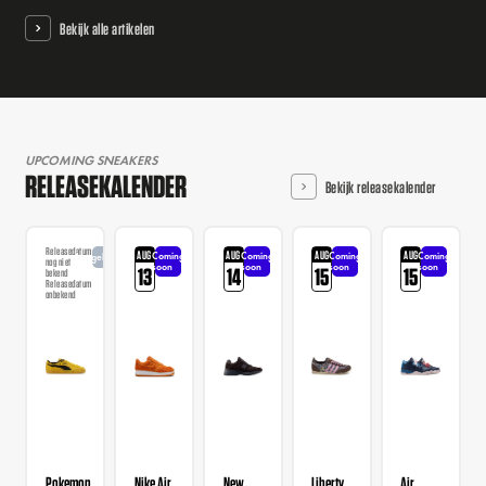
Bekijk alle artikelen
UPCOMING SNEAKERS
RELEASEKALENDER
Bekijk releasekalender
Releasedatum
AUG
AUG
AUG
AUG
Coming
Coming
Coming
Coming
Aangekondigd
nog niet
soon
soon
soon
soon
13
14
15
15
bekend
Releasedatum
onbekend
Pokemon
Nike Air
New
Liberty
Air