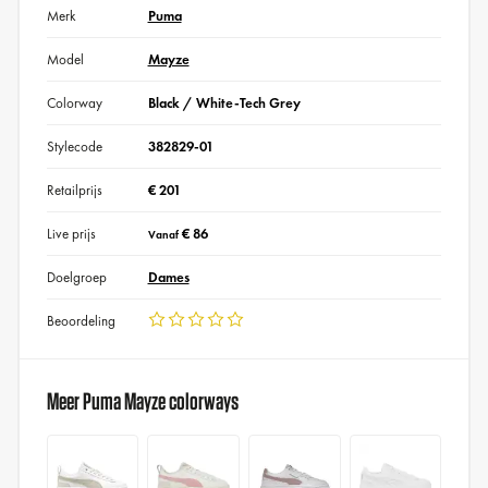
Merk
Puma
Model
Mayze
Colorway
Black / White-Tech Grey
Stylecode
382829-01
Retailprijs
€ 201
Live prijs
€ 86
Vanaf
Doelgroep
Dames
Beoordeling
Meer Puma Mayze colorways