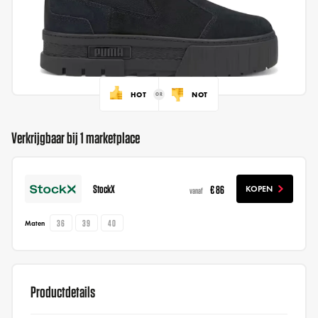
HOT
NOT
Verkrijgbaar bij 1 marketplace
StockX
€ 86
KOPEN
vanaf
36
39
40
Maten
Productdetails