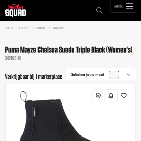
MENU
Terug
Home
Puma
Mayze
Puma Mayze Chelsea Suede Triple Black (Women's)
382829-01
Selecteer jouw maat
Verkrijgbaar bij 1 marketplace