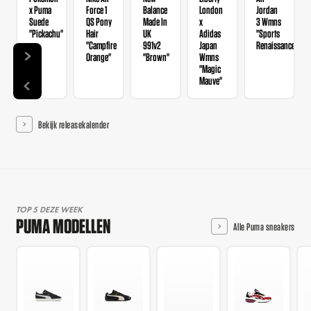
x Puma
Force 1
Balance
London
Jordan
Suede
QS Pony
Made In
x
3 Wmns
"Pickachu"
Hair
UK
Adidas
"Sports
"Campfire
991v2
Japan
Renaissance"
Orange"
"Brown"
Wmns
"Magic
Mauve"
Bekijk releasekalender
TOP 5 DEZE WEEK
PUMA MODELLEN
Alle Puma sneakers