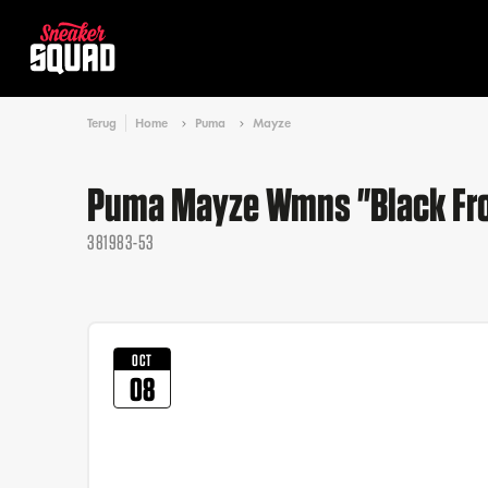
Terug
Home
Puma
Mayze
Puma Mayze Wmns "Black Fro
381983-53
OCT
08