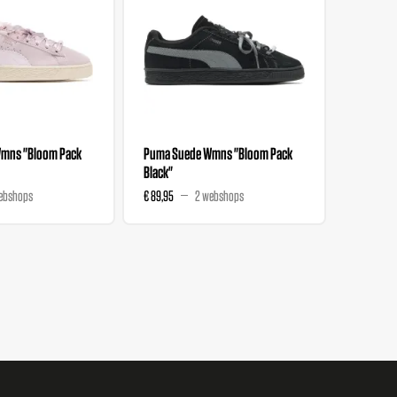
mns "Bloom Pack
Puma Suede Wmns "Bloom Pack
Salehe B
Black"
Nitro "T
ebshops
€ 89,95
2 webshops
€ 111,99
€