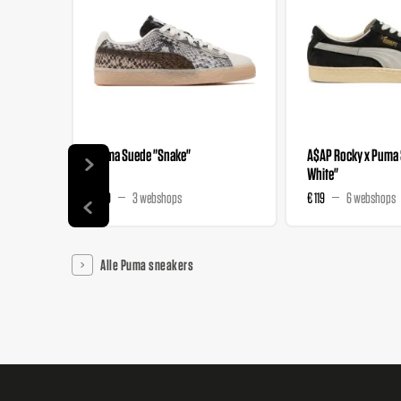
Puma Suede "Snake"
A$AP Rocky x Puma 
White"
€ 99
3 webshops
€ 119
6 webshops
Alle Puma sneakers