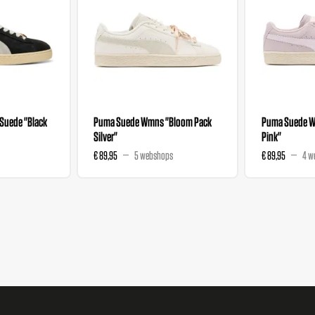
Suede "Black
Puma Suede Wmns "Bloom Pack
Puma Suede W
Silver"
Pink"
€ 89,95
5 webshops
€ 89,95
4 w