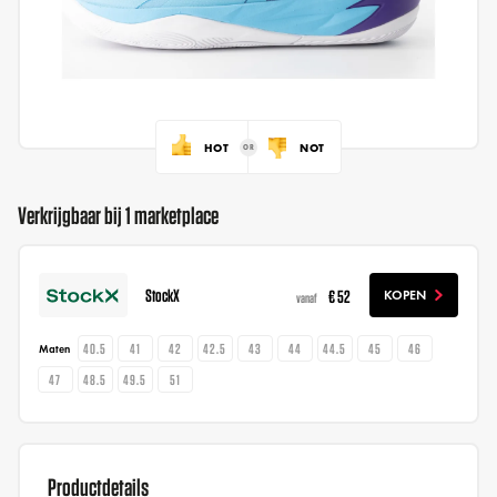
HOT
NOT
Verkrijgbaar bij 1 marketplace
StockX
€ 52
KOPEN
vanaf
40.5
41
42
42.5
43
44
44.5
45
46
Maten
47
48.5
49.5
51
Productdetails