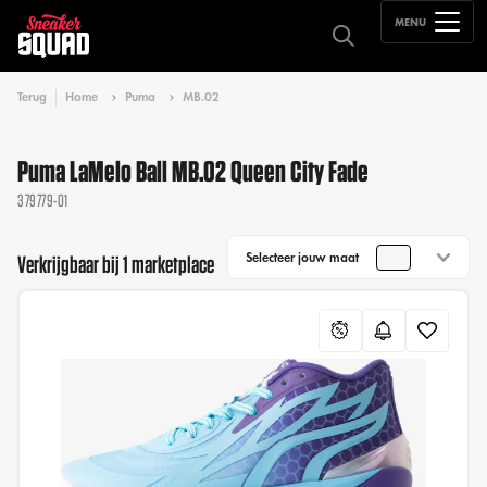
MENU
Terug
Home
Puma
MB.02
Puma LaMelo Ball MB.02 Queen City Fade
379779-01
Selecteer jouw maat
Verkrijgbaar bij 1 marketplace