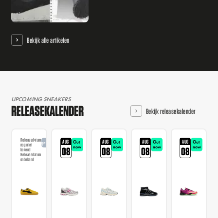
Bekijk alle artikelen
UPCOMING SNEAKERS
RELEASEKALENDER
Bekijk releasekalender
Releasedatum
AUG
AUG
AUG
AUG
Out
Out
Out
Out
Aangekondigd
nog niet
now
now
now
now
08
08
08
08
bekend
Releasedatum
onbekend