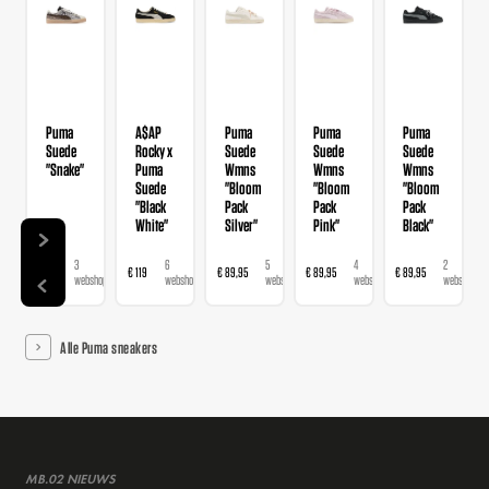
Puma
A$AP
Puma
Puma
Puma
Suede
Rocky x
Suede
Suede
Suede
"Snake"
Puma
Wmns
Wmns
Wmns
Suede
"Bloom
"Bloom
"Bloom
"Black
Pack
Pack
Pack
White"
Silver"
Pink"
Black"
3
6
5
4
2
€ 99
€ 119
€ 89,95
€ 89,95
€ 89,95
€ 1
webshops
webshops
webshops
webshops
webshops
Alle Puma sneakers
MB.02 NIEUWS