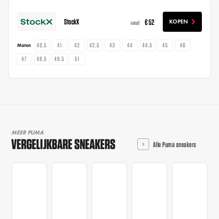
StockX
€ 52
KOPEN
vanaf
40.5
41
42
42.5
43
44
44.5
45
46
Maten
47
48.5
49.5
51
MEER PUMA
VERGELIJKBARE SNEAKERS
Alle Puma sneakers