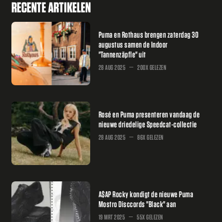
RECENTE ARTIKELEN
Puma en Rothaus brengen zaterdag 30
augustus samen de Indoor
"Tannenzäpfle" uit
28 AUG 2025
200X GELEZEN
Rosé en Puma presenteren vandaag de
nieuwe driedelige Speedcat-collectie
28 AUG 2025
86X GELEZEN
A$AP Rocky kondigt de nieuwe Puma
Mostro Disccords "Black" aan
19 MRT 2025
55X GELEZEN