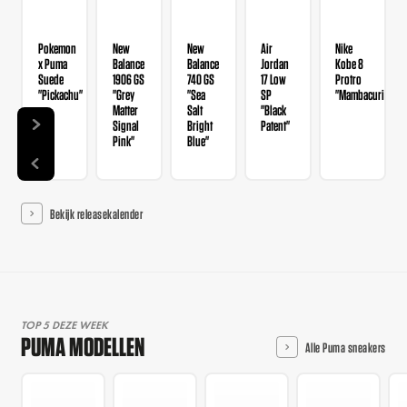
Pokemon
New
New
Air
Nike
x Puma
Balance
Balance
Jordan
Kobe 8
Suede
1906 GS
740 GS
17 Low
Protro
"Pickachu"
"Grey
"Sea
SP
"Mambacurial"
Matter
Salt
"Black
Signal
Bright
Patent"
Pink"
Blue"
Bekijk releasekalender
TOP 5 DEZE WEEK
PUMA MODELLEN
Alle Puma sneakers