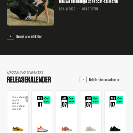
nieuwe driedelige Speedcat-collectie
28 AUG 2025
86X GELEZEN
Bekijk alle artikelen
UPCOMING SNEAKERS
RELEASEKALENDER
Bekijk releasekalender
Releasedatum
AUG
AUG
AUG
AUG
Out
Out
Out
Out
Aangekondigd
nog niet
now
now
now
now
07
07
07
07
bekend
Releasedatum
onbekend