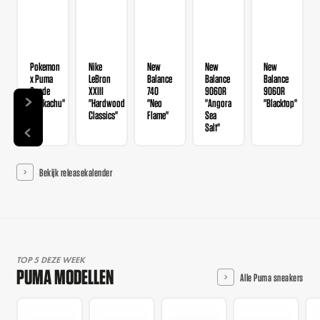
Pokemon
Nike
New
New
New
x Puma
LeBron
Balance
Balance
Balance
Suede
XXIII
740
9060R
9060R
"Pickachu"
"Hardwood
"Neo
"Angora
"Blacktop"
Classics"
Flame"
Sea
Salt"
Bekijk releasekalender
TOP 5 DEZE WEEK
PUMA MODELLEN
Alle Puma sneakers