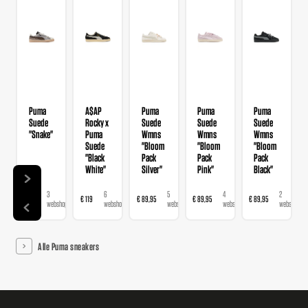
Puma
A$AP
Puma
Puma
Puma
Suede
Rocky x
Suede
Suede
Suede
"Snake"
Puma
Wmns
Wmns
Wmns
Suede
"Bloom
"Bloom
"Bloom
"Black
Pack
Pack
Pack
White"
Silver"
Pink"
Black"
3
6
5
4
2
€ 99
€ 119
€ 89,95
€ 89,95
€ 89,95
€ 1
webshops
webshops
webshops
webshops
webshops
Alle Puma sneakers