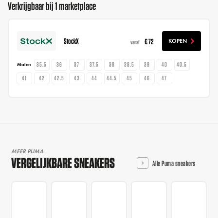
Verkrijgbaar bij 1 marketplace
StockX
€ 72
KOPEN
vanaf
35.5
36
37
37.5
38
38.5
39
40
40.5
Maten
41
42
42.5
43
44
44.5
45
46
47
MEER PUMA
VERGELIJKBARE SNEAKERS
Alle Puma sneakers