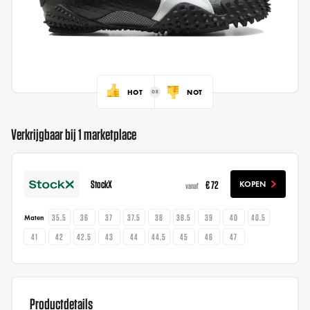
HOT
NOT
Verkrijgbaar bij 1 marketplace
StockX
€ 72
KOPEN
vanaf
35.5
36
37
37.5
38
38.5
39
40
40.5
Maten
41
42
42.5
43
44
44.5
45
46
47
Productdetails