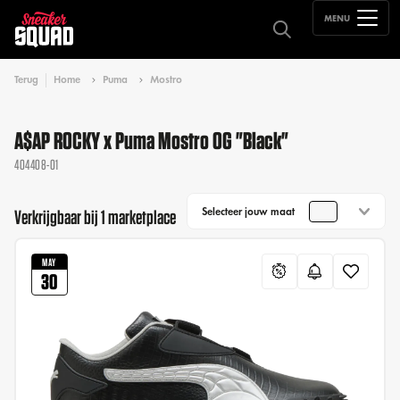
MENU
Terug
Home
Puma
Mostro
A$AP ROCKY x Puma Mostro OG "Black"
404408-01
Selecteer jouw maat
Verkrijgbaar bij 1 marketplace
MAY
30