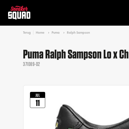
Terug
Home
Puma
Ralph Sampson
Puma Ralph Sampson Lo x Ch
371089-02
JUL
11