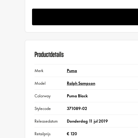
Productdetails
Merk
Puma
Model
Ralph Sampson
Colorway
Puma Black
Stylecode
371089-02
Releasedatum
Donderdag 11 jul 2019
Retailprijs
€ 120