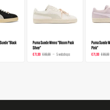
Suede "Black
Puma Suede Wmns "Bloom Pack
Puma Suede W
Silver"
Pink"
€ 71,99
€ 89,99
5 webshops
€ 71,99
€ 89,99