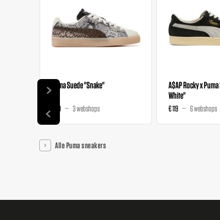
Puma Suede "Snake"
A$AP Rocky x Puma 
White"
€ 99
3 webshops
€ 119
6 webshops
Alle Puma sneakers