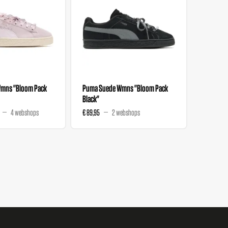
mns "Bloom Pack
Puma Suede Wmns "Bloom Pack
Salehe B
Black"
Nitro "T
4 webshops
€ 89,95
2 webshops
€ 111,99
€