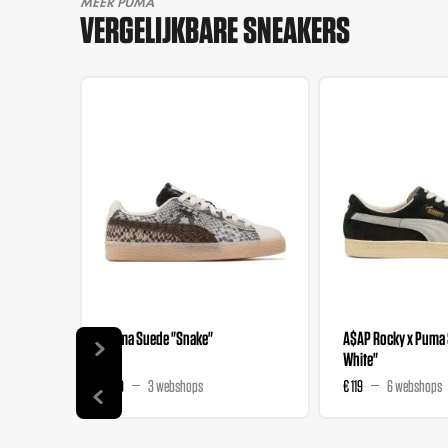
MEER PUMA
VERGELIJKBARE SNEAKERS
Puma Suede "Snake"
A$AP Rocky x Puma 
White"
€ 99
3 webshops
€ 119
6 webshops