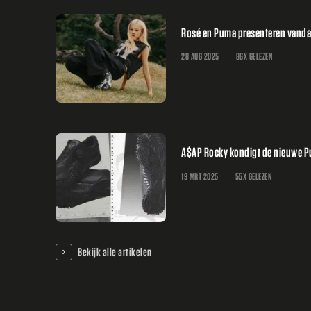
Rosé en Puma presenteren vandaa
28 AUG 2025
86X GELEZEN
A$AP Rocky kondigt de nieuwe P
19 MRT 2025
55X GELEZEN
Bekijk alle artikelen