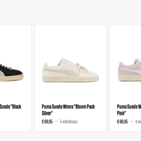
Suede "Black
Puma Suede Wmns "Bloom Pack
Puma Suede W
Silver"
Pink"
€ 89,95
5 webshops
€ 89,95
4 w