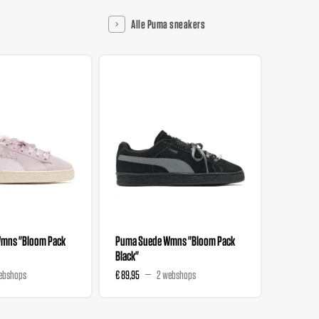
Alle Puma sneakers
mns "Bloom Pack
Puma Suede Wmns "Bloom Pack
Salehe B
Black"
Nitro "T
ebshops
€ 89,95
2 webshops
€ 111,99
€