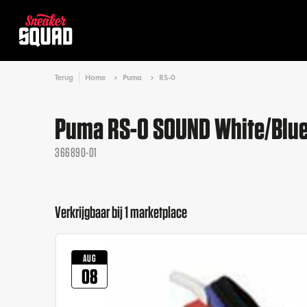
Terug
Home
Puma
RS-0
Puma RS-0 SOUND White/Blu
366890-01
Verkrijgbaar bij 1 marketplace
AUG
08