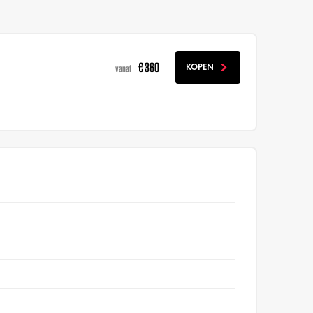
€ 360
KOPEN
vanaf