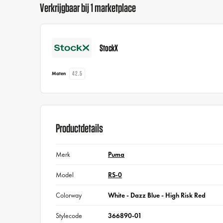
Verkrijgbaar bij 1 marketplace
StockX
42.5
Maten
Productdetails
Merk
Puma
Model
RS-0
Colorway
White - Dazz Blue - High Risk Red
Stylecode
366890-01