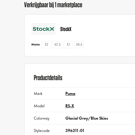
Verkrijgbaar bij 1 marketplace
StockX
42
42.5
47
48.5
Maten
Productdetails
Merk
Puma
Model
RS-X
Colorway
Glacial Grey/Blue Skies
Stylecode
396311-01