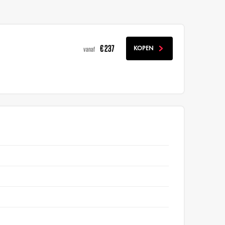
€ 237
KOPEN
vanaf