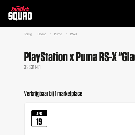
Terug
Home
Puma
RS-X
PlayStation x Puma RS-X "Gla
396311-01
Verkrijgbaar bij 1 marketplace
APR
19