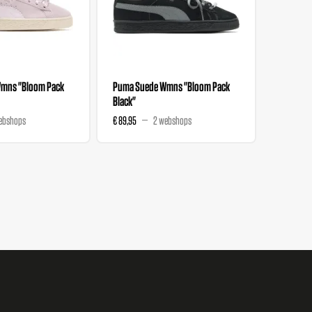
mns "Bloom Pack
Puma Suede Wmns "Bloom Pack
Salehe B
Black"
Nitro "T
ebshops
€ 89,95
2 webshops
€ 111,99
€