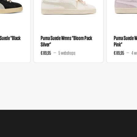
Suede "Black
Puma Suede Wmns "Bloom Pack
Puma Suede W
Silver"
Pink"
€ 89,95
5 webshops
€ 89,95
4 w