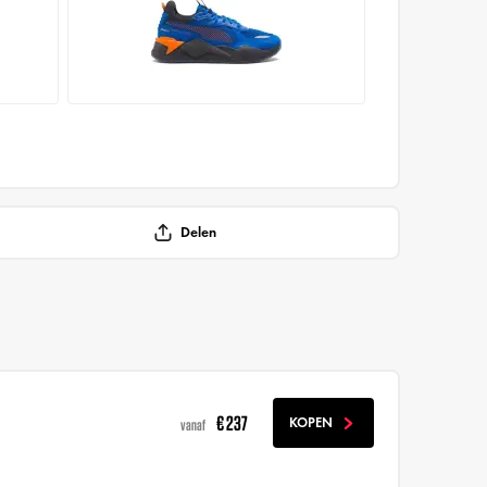
Delen
€ 237
KOPEN
vanaf