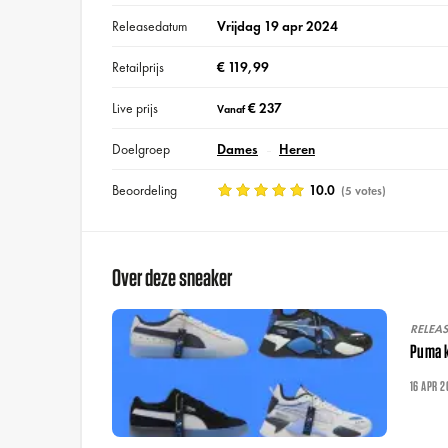
Releasedatum
Vrijdag 19 apr 2024
Retailprijs
€ 119,99
Live prijs
€ 237
Vanaf
Doelgroep
Dames
Heren
Beoordeling
10.0
(5 votes)
Over deze sneaker
RELEA
Puma k
16 APR 2