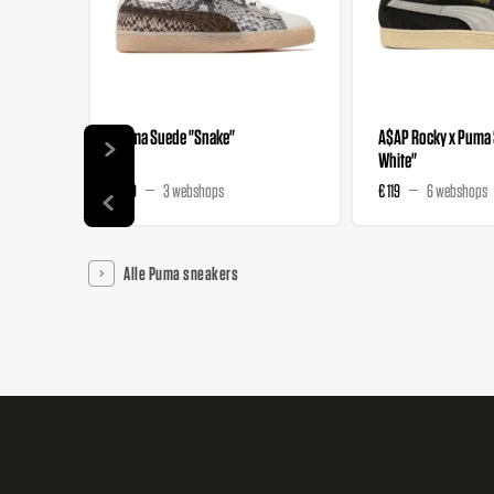
Puma Suede "Snake"
A$AP Rocky x Puma 
White"
€ 99
3 webshops
€ 119
6 webshops
Alle Puma sneakers