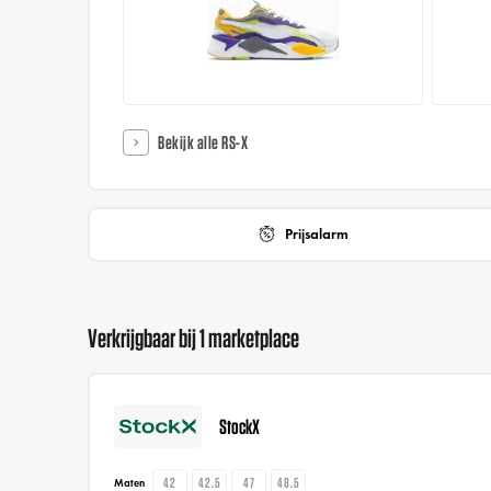
Bekijk alle RS-X
Prijsalarm
Verkrijgbaar bij 1 marketplace
StockX
42
42.5
47
48.5
Maten