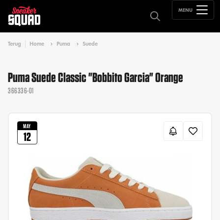
MENU
Terug
Home
Puma
Suede
Puma Suede Classic "Bobbito Garcia" Orange
366336-01
MAY
12