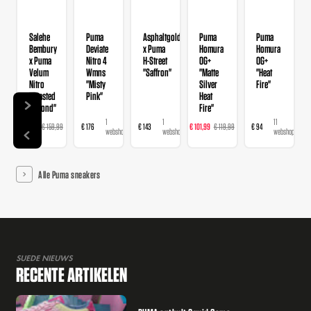
Salehe
Puma
Asphaltgold
Puma
Puma
Bembury
Deviate
x Puma
Homura
Homura
x Puma
Nitro 4
H-Street
OG+
OG+
Velum
Wmns
"Saffron"
"Matte
"Heat
Nitro
"Misty
Silver
Fire"
"Toasted
Pink"
Heat
Almond"
Fire"
7
1
1
6
11
€ 111,99
€ 159,99
€ 176
€ 143
€ 101,99
€ 119,99
€ 94
webshops
webshop
webshop
webshops
webshops
Alle Puma sneakers
SUEDE NIEUWS
RECENTE ARTIKELEN