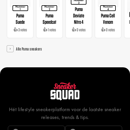
Nummer
3
Nummer
Nummer
Nummer
Puma
1
2
4
Puma
Puma
Deviate
Puma Cell
Suede
Speedcat
Nitro 4
Venom
👍 3 votes
👍 1 votes
👍 0 votes
👍 0 votes
Alle Puma sneakers
Hét lifestyle sneakerplatform voor de laatste sneaker
releases, trends & tips.