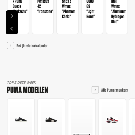
x Puma
Pegasus
Shox Z
6000
RNR
Suede
42
Wmns
GS
Wmns
"Pickachu"
"Ironstone"
"Phantom
"Light
"Aluminum
Khaki"
Bone"
Hydrogen
Blue"
Bekijk releasekalender
TOP 5 DEZE WEEK
PUMA MODELLEN
Alle Puma sneakers