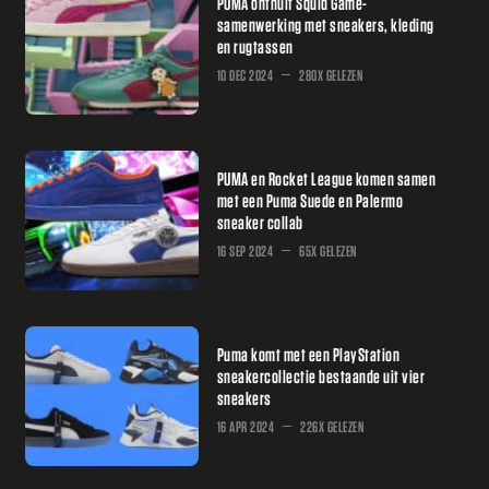
PUMA onthult Squid Game-
samenwerking met sneakers, kleding
en rugtassen
10 DEC 2024
280X GELEZEN
PUMA en Rocket League komen samen
met een Puma Suede en Palermo
sneaker collab
16 SEP 2024
65X GELEZEN
Puma komt met een PlayStation
sneakercollectie bestaande uit vier
sneakers
16 APR 2024
226X GELEZEN