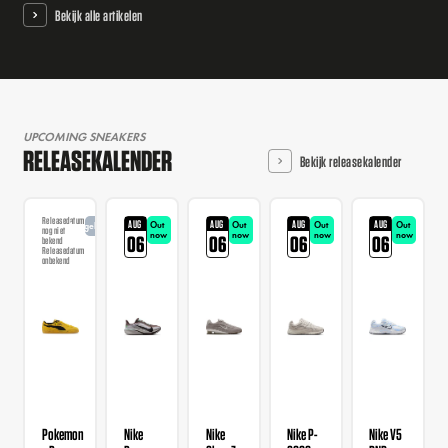
Bekijk alle artikelen
UPCOMING SNEAKERS
RELEASEKALENDER
Bekijk releasekalender
Releasedatum
AUG
AUG
AUG
AUG
Out
Out
Out
Out
Aangekondigd
nog niet
now
now
now
now
06
06
06
06
bekend
Releasedatum
onbekend
Pokemon
Nike
Nike
Nike P-
Nike V5