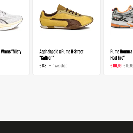
4 Wmns "Misty
Asphaltgold x Puma H-Street
Puma Homura O
"Saffron"
Heat Fire"
€ 143
1 webshop
€ 101,99
€ 119,9