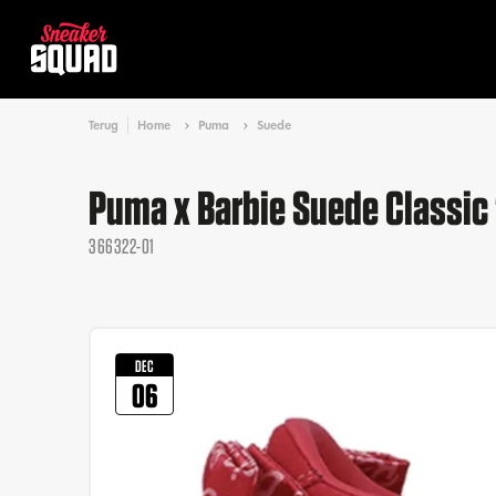
Terug
Home
Puma
Suede
Puma x Barbie Suede Classic 
366322-01
DEC
06