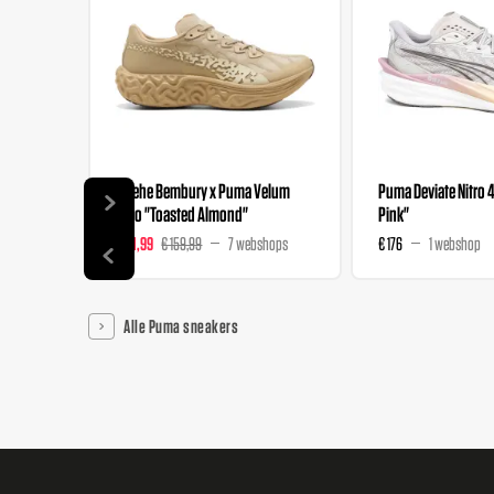
Salehe Bembury x Puma Velum
Puma Deviate Nitro 
Nitro "Toasted Almond"
Pink"
€ 111,99
€ 159,99
7 webshops
€ 176
1 webshop
Alle Puma sneakers