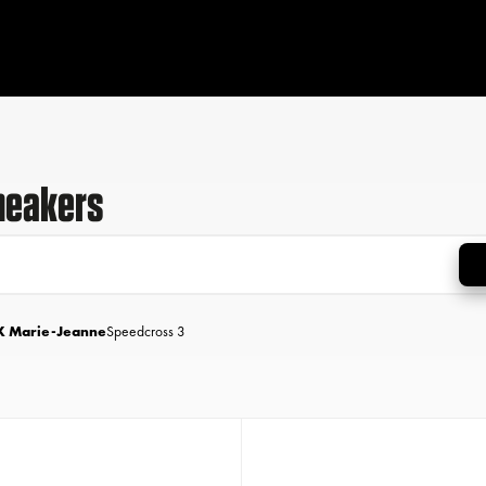
neakers
X Marie-Jeanne
Speedcross 3