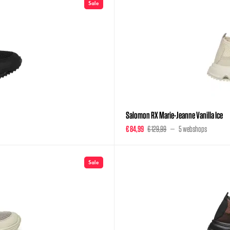
Sale
Salomon RX Marie-Jeanne Vanilla Ice
€ 84,99
€ 129,99
5 webshops
Sale