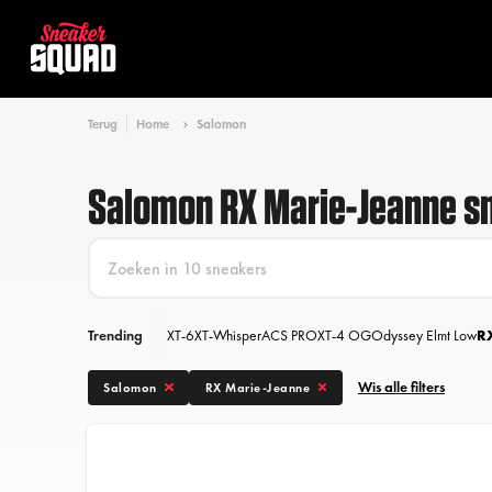
Terug
Home
Salomon
Salomon RX Marie-Jeanne s
Trending
XT-6
XT-Whisper
ACS PRO
XT-4 OG
Odyssey Elmt Low
R
Wis alle filters
Salomon
RX Marie-Jeanne