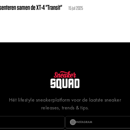
senteren samen de XT-4 "Transit"
15 jul 2025
Hét lifestyle sneakerplatform voor de laatste sneaker
releases, trends & tips.
INSTAGRAM