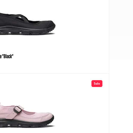
e "Black"
Sale