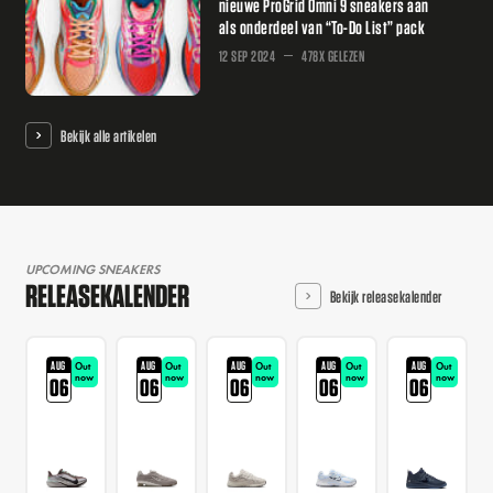
nieuwe ProGrid Omni 9 sneakers aan
als onderdeel van “To-Do List” pack
12 SEP 2024
478X GELEZEN
Bekijk alle artikelen
UPCOMING SNEAKERS
RELEASEKALENDER
Bekijk releasekalender
AUG
AUG
AUG
AUG
AUG
Out
Out
Out
Out
Out
now
now
now
now
now
06
06
06
06
06