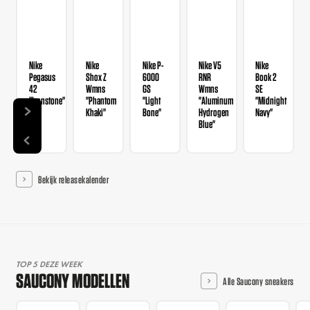
Nike
Nike
Nike P-
Nike V5
Nike
Pegasus
Shox Z
6000
RNR
Book 2
42
Wmns
GS
Wmns
SE
"Ironstone"
"Phantom
"Light
"Aluminum
"Midnight
Khaki"
Bone"
Hydrogen
Navy"
Blue"
Bekijk releasekalender
TOP 5 DEZE WEEK
SAUCONY MODELLEN
Alle Saucony sneakers