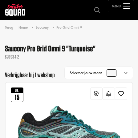
MENU
Terug
Home
Saucony
Pro Grid Omni 9
Saucony Pro Grid Omni 9 "Turquoise"
S70934-2
Selecteer jouw maat
Verkrijgbaar bij 1 webshop
JUL
15