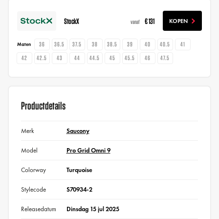
StockX
€ 131
KOPEN
vanaf
36
36.5
37.5
38
38.5
39
40
40.5
41
Maten
42
42.5
43
44
44.5
45
45.5
46
47.5
Productdetails
Merk
Saucony
Model
Pro Grid Omni 9
Colorway
Turquoise
Stylecode
S70934-2
Releasedatum
Dinsdag 15 jul 2025