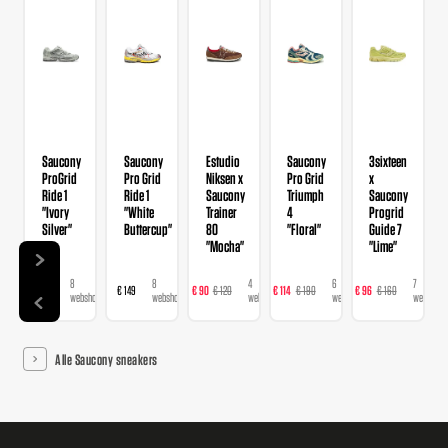
Saucony
Saucony
Estudio
Saucony
3sixteen
ProGrid
Pro Grid
Niksen x
Pro Grid
x
Ride 1
Ride 1
Saucony
Triumph
Saucony
"Ivory
"White
Trainer
4
Progrid
Silver"
Buttercup"
80
"Floral"
Guide 7
"Mocha"
"Lime"
8
8
4
6
7
€ 149
€ 149
€ 90
€ 120
€ 114
€ 190
€ 96
€ 160
€ 
webshops
webshops
webshops
webshops
webshops
Alle Saucony sneakers