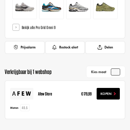
Bekijk alle Pro Grid Omni 9
Prijsalarm
Restock alert
Delen
Verkrijgbaar bij 1 webshop
Kies maat
Afew Store
€ 179,99
KOPEN
40.5
Maten