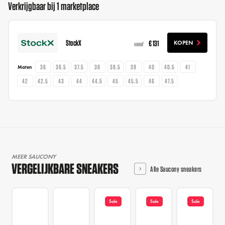
Verkrijgbaar bij 1 marketplace
StockX
€ 131
KOPEN
vanaf
36
36.5
37.5
38
38.5
39
40
40.5
41
Maten
42
42.5
43
44
44.5
45
45.5
46
47.5
MEER SAUCONY
VERGELIJKBARE SNEAKERS
Alle Saucony sneakers
Sale
Sale
Sale