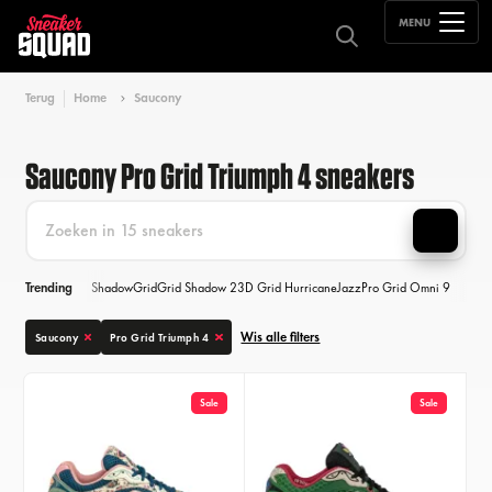
MENU
Terug
Home
Saucony
Saucony Pro Grid Triumph 4 sneakers
Trending
Shadow
Grid
Grid Shadow 2
3D Grid Hurricane
Jazz
Pro Grid Omni 9
Wis alle filters
Saucony
Pro Grid Triumph 4
Sale
Sale