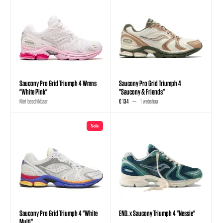
Saucony Pro Grid Triumph 4 Wmns
Saucony Pro Grid Triumph 4
"White Pink"
"Saucony & Friends"
Niet beschikbaar
€ 134
1 webshop
Sale
Saucony Pro Grid Triumph 4 "White
END. x Saucony Triumph 4 "Nessie"
Multi"