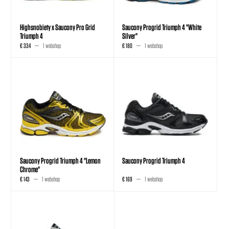
Highsnobiety x Saucony Pro Grid
Saucony Progrid Triumph 4 "White
Triumph 4
Silver"
€ 334
1 webshop
€ 180
1 webshop
Saucony Progrid Triumph 4 "Lemon
Saucony Progrid Triumph 4
Chrome"
€ 143
1 webshop
€ 169
1 webshop