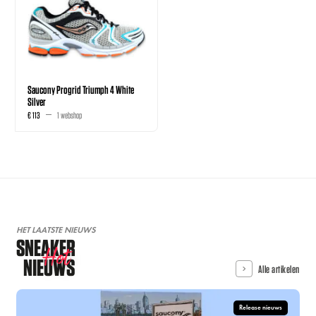
Saucony Progrid Triumph 4 White
Silver
€ 113
1 webshop
HET LAATSTE NIEUWS
SNEAKER
Hot
NIEUWS
Alle artikelen
Release nieuws