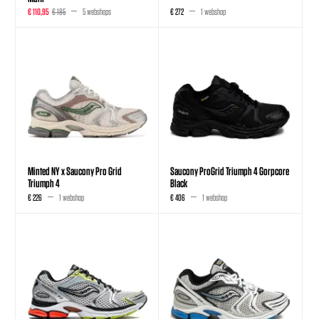
€ 110,95
€ 185
5 webshops
€ 272
1 webshop
Minted NY x Saucony Pro Grid
Saucony ProGrid Triumph 4 Gorpcore
Triumph 4
Black
€ 226
1 webshop
€ 406
1 webshop