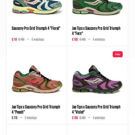
Saucony Pro Grid Triumph 4 "Floral"
Jae Tips x Saucony Pro Grid Triumph
4 "Fern"
€ 114
€ 190
6 webshops
€ 105
€ 190
4 webshops
Sale
Jae Tips x Saucony Pro Grid Triumph
Jae Tips x Saucony Pro Grid Triumph
4 "Peach"
4 "Violet"
€ 176
2 webshops
€ 105
€ 190
4 webshops