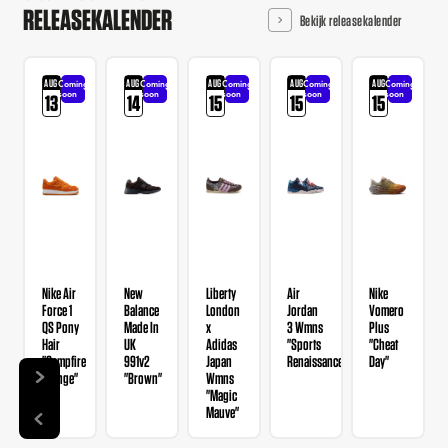
RELEASEKALENDER
Bekijk releasekalender
AUG
AUG
AUG
AUG
AUG
Coming
Coming
Coming
Coming
Coming
soon
soon
soon
soon
soon
13
14
15
15
15
Nike Air
New
Liberty
Air
Nike
Force 1
Balance
London
Jordan
Vomero
QS Pony
Made In
x
3 Wmns
Plus
Hair
UK
Adidas
"Sports
"Cheat
"Campfire
991v2
Japan
Renaissance"
Day"
Orange"
"Brown"
Wmns
"Magic
Mauve"