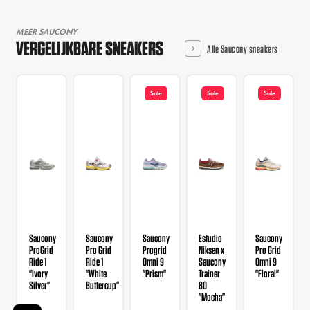
MEER SAUCONY
VERGELIJKBARE SNEAKERS
Alle Saucony sneakers
Sale
Sale
Sale
Saucony
Saucony
Saucony
Estudio
Saucony
ProGrid
Pro Grid
Progrid
Niksen x
Pro Grid
Ride 1
Ride 1
Omni 9
Saucony
Omni 9
"Ivory
"White
"Prism"
Trainer
"Floral"
Silver"
Buttercup"
80
"Mocha"