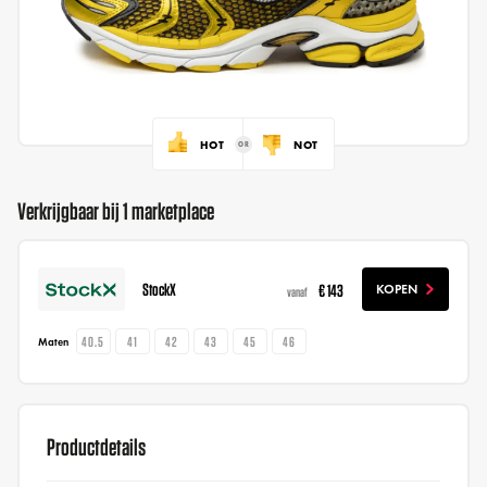
HOT
NOT
Verkrijgbaar bij 1 marketplace
StockX
€ 143
KOPEN
vanaf
40.5
41
42
43
45
46
Maten
Productdetails