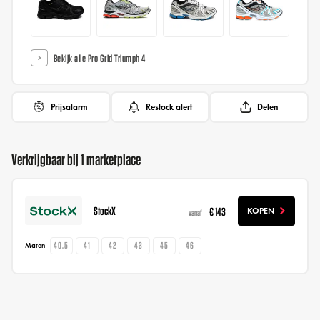
Bekijk alle Pro Grid Triumph 4
Prijsalarm
Restock alert
Delen
Verkrijgbaar bij 1 marketplace
StockX
€ 143
KOPEN
vanaf
40.5
41
42
43
45
46
Maten