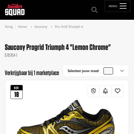
MENU
Terug
Home
Saucony
Pro Grid Triumph 4
Saucony Progrid Triumph 4 "Lemon Chrome"
S70704-1
Selecteer jouw maat
Verkrijgbaar bij 1 marketplace
NOV
18