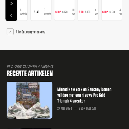
8
9
10
4
4
€ 149
€ 149
€ 102
€ 170
€ 90
€ 120
€ 102
€ 170
€ 
webshops
webshops
webshops
webshops
webshop
Alle Saucony sneakers
PRO GRID TRIUMPH 4 NIEUWS
RECENTE ARTIKELEN
Minted New York en Saucony komen
vrijdag met een nieuwe Pro Grid
Triumph 4 sneaker
27 MEI 2024
235X GELEZEN