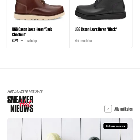
UGG Cason Laars Heren "Dark
UGG Cason Laars Heren "Black"
Chestnut"
€ 227
1 webshop
Niet beschikbaar
HET LAATSTE NIEUWS
SNEAKER
Hot
NIEUWS
Alle artikelen
Release nieuws