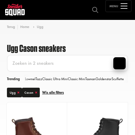
MENU
Terug
Home
Ugg
Ugg Cason sneakers
Trending
Lowmel
Tazz
Classic Ultra Mini
Classic Mini
Tasman
Goldenstar
Scuffette
Wis alle filters
Ugg
Cason