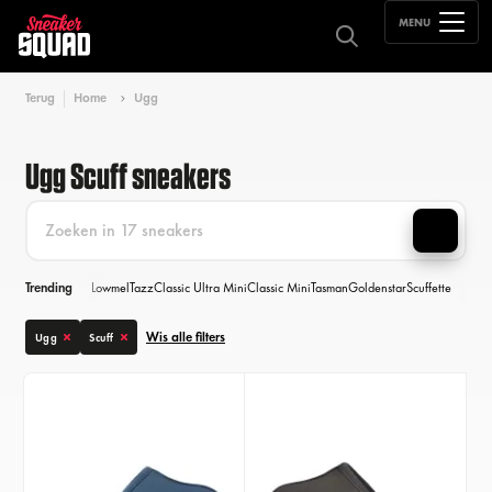
MENU
Terug
Home
Ugg
Ugg Scuff sneakers
Trending
Lowmel
Tazz
Classic Ultra Mini
Classic Mini
Tasman
Goldenstar
Scuffette
Wis alle filters
Ugg
Scuff