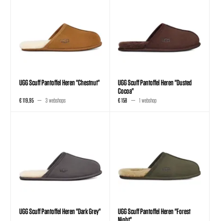
UGG Scuff Pantoffel Heren "Chestnut"
UGG Scuff Pantoffel Heren "Dusted
Cocoa"
€ 119,95
3 webshops
€ 158
1 webshop
UGG Scuff Pantoffel Heren "Dark Grey"
UGG Scuff Pantoffel Heren "Forest
Night"