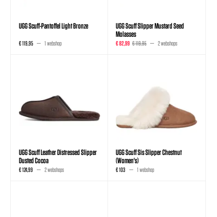
UGG Scuff-Pantoffel Light Bronze
UGG Scuff Slipper Mustard Seed
Molasses
€ 119,95
1 webshop
€ 82,99
€ 119,95
2 webshops
UGG Scuff Leather Distressed Slipper
UGG Scuff Sis Slipper Chestnut
Dusted Cocoa
(Women's)
€ 124,99
2 webshops
€ 103
1 webshop