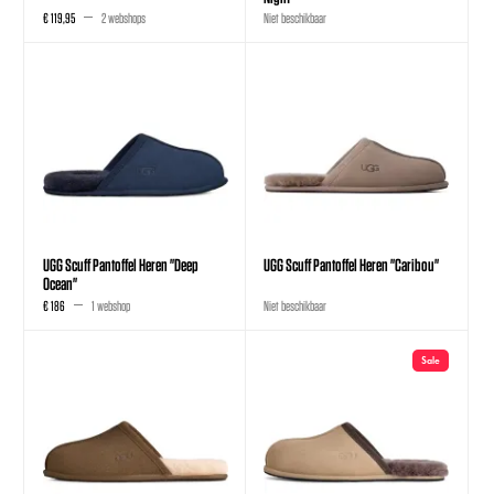
€ 119,95
2 webshops
Niet beschikbaar
UGG Scuff Pantoffel Heren "Deep
UGG Scuff Pantoffel Heren "Caribou"
Ocean"
€ 186
1 webshop
Niet beschikbaar
Sale