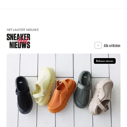
HET LAATSTE NIEUWS
SNEAKER
Hot
NIEUWS
Alle artikelen
Release nieuws