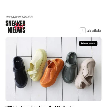
HET LAATSTE NIEUWS
SNEAKER
Hot
NIEUWS
Alle artikelen
Release nieuws