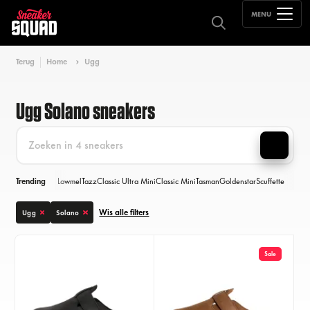
MENU
Terug
Home
Ugg
Ugg Solano sneakers
Trending
Lowmel
Tazz
Classic Ultra Mini
Classic Mini
Tasman
Goldenstar
Scuffette
Wis alle filters
Ugg
Solano
Sale