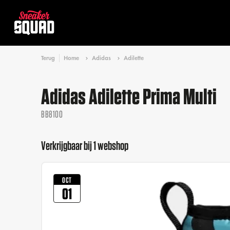
Terug
Home
Adidas
Adilette
Adidas Adilette Prima Multi
BB8100
Verkrijgbaar bij 1 webshop
OCT
01