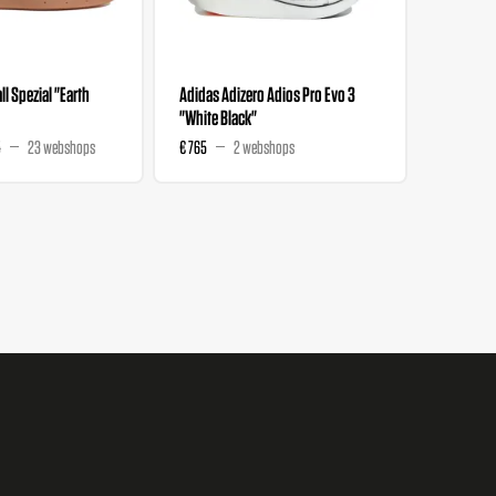
l Spezial "Earth
Adidas Adizero Adios Pro Evo 3
Liberty 
"White Black"
Wmns "M
5
23 webshops
€ 765
2 webshops
€ 129