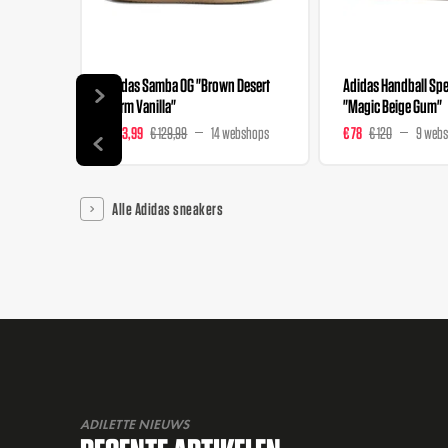
Adidas Samba OG "Brown Desert
Adidas Handball Spez
Warm Vanilla"
"Magic Beige Gum"
€ 103,99
€ 129,99
14 webshops
€ 78
€ 120
9 web
Alle Adidas sneakers
ADILETTE NIEUWS