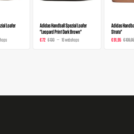
ial Loafer
Adidas Handball Spezial Loafer
Adidas Handbal
"Leopard Print Dark Brown"
Strata"
shops
€ 72
€ 130
16 webshops
€ 91,95
€ 109,9