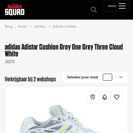
MENU
Terug
Home
Adidas
Adistar Cushion
adidas Adistar Cushion Grey One Grey Three Cloud
White
JH5279
Selecteer jouw maat
Verkrijgbaar bij 2 webshops