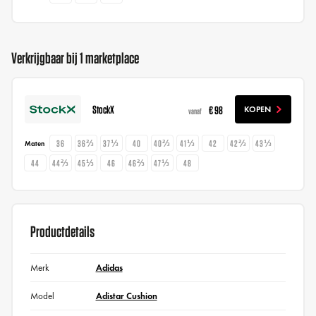
Verkrijgbaar bij 1 marketplace
StockX
€ 98
KOPEN
vanaf
36
36⅔
37⅓
40
40⅔
41⅓
42
42⅔
43⅓
Maten
44
44⅔
45⅓
46
46⅔
47⅓
48
Productdetails
Merk
Adidas
Model
Adistar Cushion