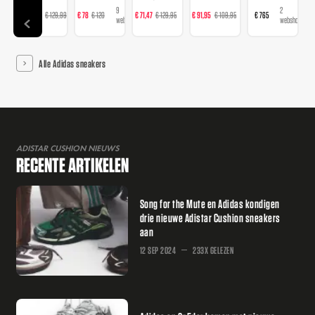
14
9
16
23
2
€ 103,99
€ 129,99
€ 78
€ 120
€ 71,47
€ 129,95
€ 91,95
€ 109,95
€ 765
webshops
webshops
webshops
webshops
webshops
Alle Adidas sneakers
ADISTAR CUSHION NIEUWS
RECENTE ARTIKELEN
Song for the Mute en Adidas kondigen
drie nieuwe Adistar Cushion sneakers
aan
12 SEP 2024
233X GELEZEN