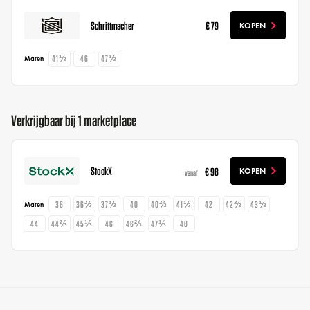
Schrittmacher
€ 79
KOPEN
41⅓
46
47⅓
Maten
Verkrijgbaar bij 1 marketplace
StockX
€ 98
KOPEN
vanaf
36
36⅔
37⅓
40
40⅔
41⅓
42
42⅔
43⅓
Maten
44
44⅔
45⅓
46
46⅔
47⅓
48