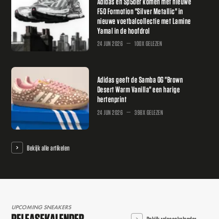
Adidas en Sp5der komen met nieuwe
F50 Formotion "Silver Metallic" in
nieuwe voetbalcollectie met Lamine
Yamal in de hoofdrol
24 JUN 2026
100X GELEZEN
Adidas geeft de Samba OG "Brown
Desert Warm Vanilla" een harige
hertenprint
24 JUN 2026
398X GELEZEN
Bekijk alle artikelen
UPCOMING SNEAKERS
RELEASEKALENDER
Bekijk releasekalender