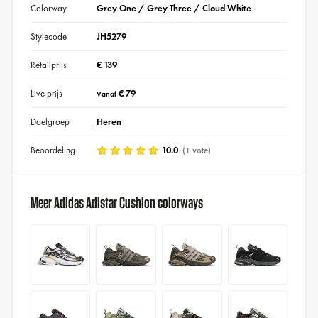
Colorway
Grey One / Grey Three / Cloud White
Stylecode
JH5279
Retailprijs
€ 139
Live prijs
€ 79
Vanaf
Doelgroep
Heren
Beoordeling
10.0
(1 vote)
Meer Adidas Adistar Cushion colorways