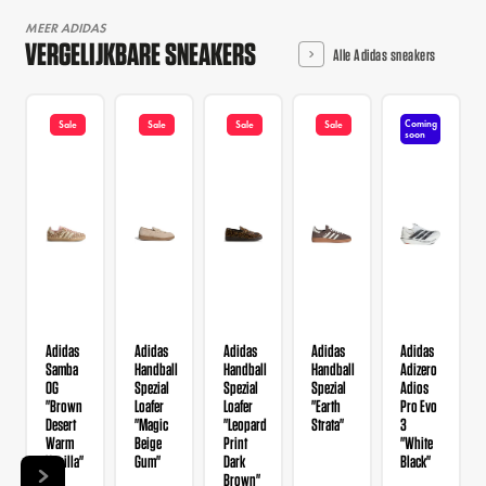
MEER ADIDAS
VERGELIJKBARE SNEAKERS
Alle Adidas sneakers
Coming
Sale
Sale
Sale
Sale
soon
Adidas
Adidas
Adidas
Adidas
Adidas
Samba
Handball
Handball
Handball
Adizero
OG
Spezial
Spezial
Spezial
Adios
"Brown
Loafer
Loafer
"Earth
Pro Evo
Desert
"Magic
"Leopard
Strata"
3
Warm
Beige
Print
"White
Vanilla"
Gum"
Dark
Black"
Brown"