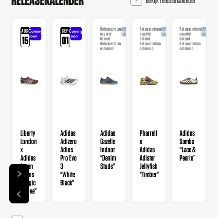
Releasedatum
Releasedatum
Releasedatum
AUG
SEP
Coming
Coming
Aangekondigd
Aangekondigd
Aangekondi
nog niet
nog niet
nog niet
soon
soon
15
01
bekend
bekend
bekend
Releasedatum
Releasedatum
Releasedatum
onbekend
onbekend
onbekend
Liberty
Adidas
Adidas
Pharrell
Adidas
London
Adizero
Gazelle
x
Samba
x
Adios
Indoor
Adidas
“Lace &
Adidas
Pro Evo
"Denim
Adistar
Pearls”
Japan
3
Studs"
Jellyfish
Wmns
"White
"Timber"
"Magic
Black"
Mauve"