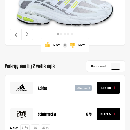
HOT
NOT
Verkrijgbaar bij 2 webshops
Kies maat
Adidas
BEKIJK
Uitverkocht
Schrittmacher
€ 79
KOPEN
41⅓
46
47⅓
Maten