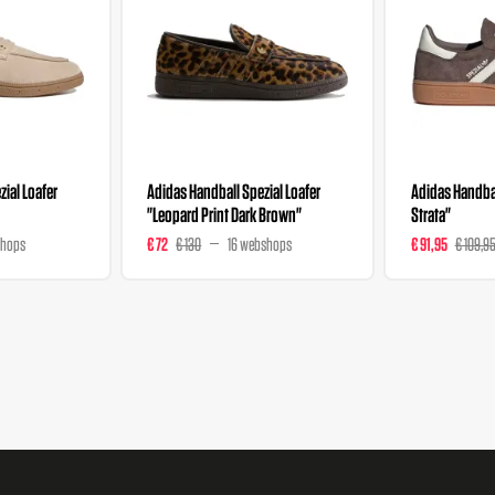
ial Loafer
Adidas Handball Spezial Loafer
Adidas Handbal
"Leopard Print Dark Brown"
Strata"
shops
€ 72
€ 130
16 webshops
€ 91,95
€ 109,9