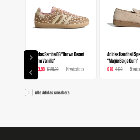
Adidas Samba OG "Brown Desert
Adidas Handball Spez
Warm Vanilla"
"Magic Beige Gum"
€ 103,99
€ 129,99
14 webshops
€ 78
€ 120
9 web
Alle Adidas sneakers