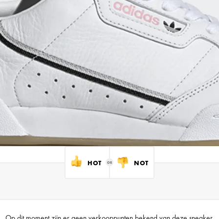
HOT
NOT
Op dit moment zijn er geen verkooppunten bekend van deze sneaker.