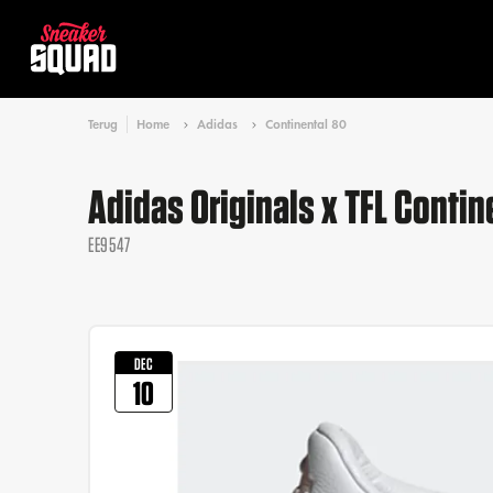
Terug
Home
Adidas
Continental 80
Adidas Originals x TFL Contin
EE9547
DEC
10