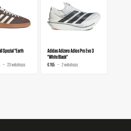
l Spezial "Earth
Adidas Adizero Adios Pro Evo 3
Liberty 
"White Black"
Wmns "M
5
23 webshops
€ 765
2 webshops
€ 129