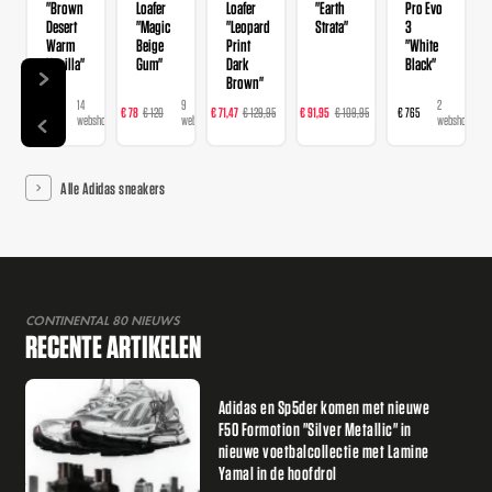
"Brown
Loafer
Loafer
"Earth
Pro Evo
Desert
"Magic
"Leopard
Strata"
3
Warm
Beige
Print
"White
Vanilla"
Gum"
Dark
Black"
Brown"
14
9
16
23
2
€ 120
€ 78
€ 120
€ 71,47
€ 129,95
€ 91,95
€ 109,95
€ 765
webshops
webshops
webshops
webshops
webshops
Alle Adidas sneakers
CONTINENTAL 80 NIEUWS
RECENTE ARTIKELEN
Adidas en Sp5der komen met nieuwe
F50 Formotion "Silver Metallic" in
nieuwe voetbalcollectie met Lamine
Yamal in de hoofdrol