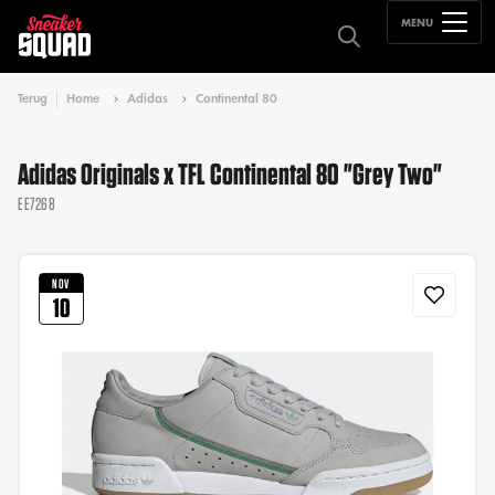
MENU
Terug
Home
Adidas
Continental 80
Adidas Originals x TFL Continental 80 "Grey Two"
EE7268
NOV
10