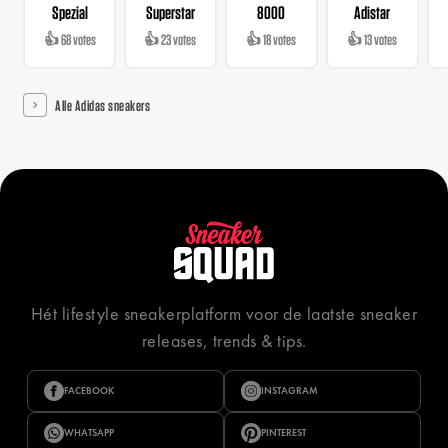
Spezial
Superstar
8000
Adistar
👍 68 votes
👍 23 votes
👍 18 votes
👍 13 votes
Alle Adidas sneakers
Hét lifestyle sneakerplatform voor de laatste sneaker
releases, trends & tips.
FACEBOOK
INSTAGRAM
WHATSAPP
PINTEREST