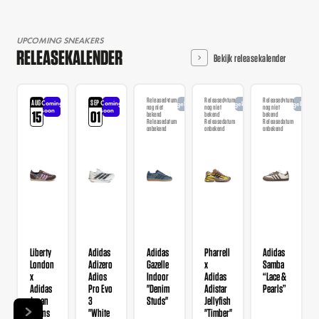
UPCOMING SNEAKERS
RELEASEKALENDER
Bekijk releasekalender
Releasedatum
Releasedatum
Releasedatum
AUG
SEP
Coming
Coming
Aangekondigd
Aangekondigd
Aangekondi
nog niet
nog niet
nog niet
soon
soon
15
01
bekend
bekend
bekend
Releasedatum
Releasedatum
Releasedatum
onbekend
onbekend
onbekend
Liberty
Adidas
Adidas
Pharrell
Adidas
London
Adizero
Gazelle
x
Samba
x
Adios
Indoor
Adidas
“Lace &
Adidas
Pro Evo
"Denim
Adistar
Pearls”
Japan
3
Studs"
Jellyfish
Wmns
"White
"Timber"