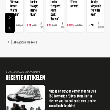
"Brown
Loafer
Loafer
"Earth
Adidas
Desert
"Magic
"Leopard
Strata"
Megaride
Warm
Beige
Print
"Powder
Vanilla"
Gum"
Dark
Red"
Brown"
14
9
16
23
4
€ 103,99
€ 129,99
€ 78
€ 120
€ 72
€ 130
€ 91,95
€ 109,95
€ 200
webshops
webshops
webshops
webshops
webshops
Alle Adidas sneakers
CONTINENTAL 80 NIEUWS
RECENTE ARTIKELEN
Adidas en Sp5der komen met nieuwe
F50 Formotion "Silver Metallic" in
nieuwe voetbalcollectie met Lamine
Yamal in de hoofdrol