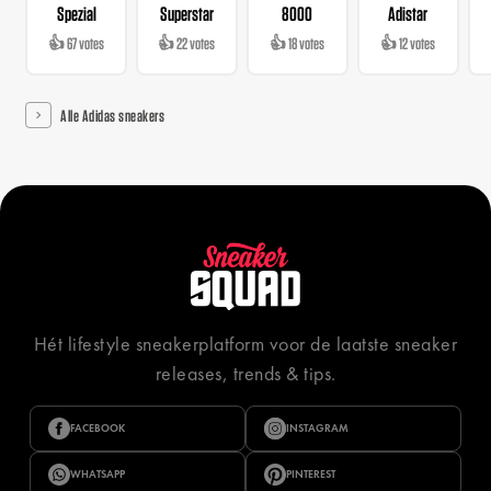
Spezial
Superstar
8000
Adistar
👍 67 votes
👍 22 votes
👍 18 votes
👍 12 votes
Alle Adidas sneakers
Hét lifestyle sneakerplatform voor de laatste sneaker
releases, trends & tips.
FACEBOOK
INSTAGRAM
WHATSAPP
PINTEREST