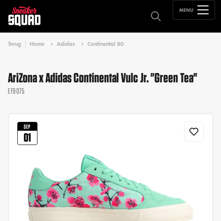
MENU
Terug
Home
Adidas
Continental 80
AriZona x Adidas Continental Vulc Jr. "Green Tea"
EF9075
SEP
01