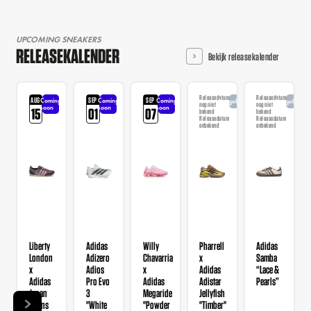
UPCOMING SNEAKERS
RELEASEKALENDER
Bekijk releasekalender
Releasedatum
Releasedatum
AUG
SEP
SEP
Coming
Coming
Coming
Aangekondigd
Aangekondi
nog niet
nog niet
soon
soon
soon
15
01
07
bekend
bekend
Releasedatum
Releasedatum
onbekend
onbekend
Liberty
Adidas
Willy
Pharrell
Adidas
London
Adizero
Chavarria
x
Samba
x
Adios
x
Adidas
“Lace &
Adidas
Pro Evo
Adidas
Adistar
Pearls”
Japan
3
Megaride
Jellyfish
Wmns
"White
"Powder
"Timber"