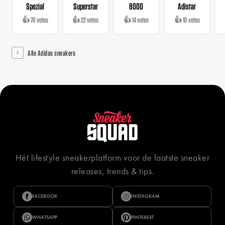
Spezial
Superstar
8000
Adistar
👍 70 votes
👍 22 votes
👍 14 votes
👍 10 votes
Alle Adidas sneakers
Hét lifestyle sneakerplatform voor de laatste sneaker
releases, trends & tips.
FACEBOOK
INSTAGRAM
WHATSAPP
PINTEREST