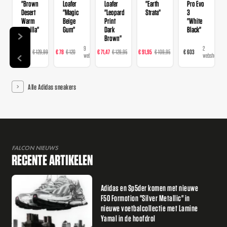
"Brown
Loafer
Loafer
"Earth
Pro Evo
Desert
"Magic
"Leopard
Strata"
3
Warm
Beige
Print
"White
Vanilla"
Gum"
Dark
Black"
Brown"
14
9
16
23
2
€ 103,99
€ 129,99
€ 78
€ 120
€ 71,47
€ 129,95
€ 91,95
€ 109,95
€ 603
webshops
webshops
webshops
webshops
webshops
Alle Adidas sneakers
FALCON NIEUWS
RECENTE ARTIKELEN
Adidas en Sp5der komen met nieuwe
F50 Formotion "Silver Metallic" in
nieuwe voetbalcollectie met Lamine
Yamal in de hoofdrol