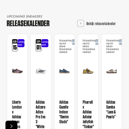
UPCOMING SNEAKERS
RELEASEKALENDER
Bekijk releasekalender
Releasedatum
Releasedatum
Releasedatum
AUG
SEP
Coming
Coming
Aangekondigd
Aangekondigd
Aangekondi
nog niet
nog niet
nog niet
soon
soon
15
01
bekend
bekend
bekend
Releasedatum
Releasedatum
Releasedatum
onbekend
onbekend
onbekend
Liberty
Adidas
Adidas
Pharrell
Adidas
London
Adizero
Gazelle
x
Samba
x
Adios
Indoor
Adidas
“Lace &
Adidas
Pro Evo
"Denim
Adistar
Pearls”
Japan
3
Studs"
Jellyfish
Wmns
"White
"Timber"