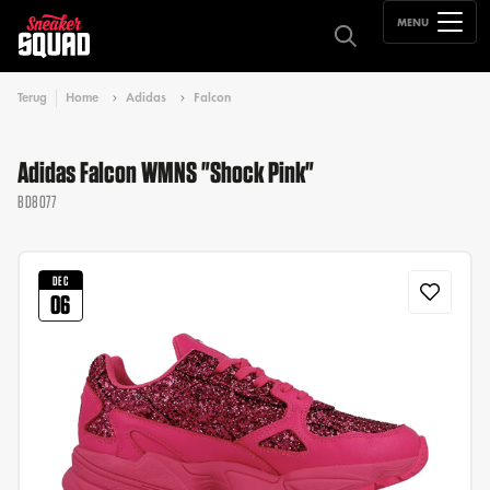
MENU
Terug
Home
Adidas
Falcon
Adidas Falcon WMNS "Shock Pink"
BD8077
DEC
06