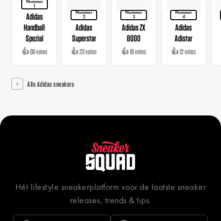
Nummer
1
Nummer
Nummer
Nummer
Adidas
2
3
4
Handball
Adidas
Adidas ZX
Adidas
Spezial
Superstar
8000
Adistar
👍 66 votes
👍 23 votes
👍 18 votes
👍 12 votes
Alle Adidas sneakers
Hét lifestyle sneakerplatform voor de laatste sneaker
releases, trends & tips.