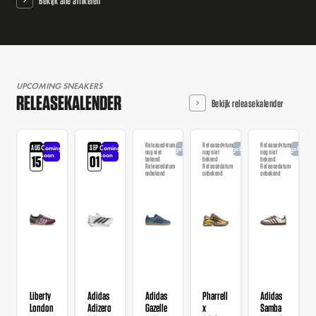
Bekijk alle artikelen
UPCOMING SNEAKERS
RELEASEKALENDER
Bekijk releasekalender
Releasedatum
Releasedatum
Releasedatum
AUG
SEP
Coming
Coming
Aangekondigd
Aangekondigd
Aangekondi
nog niet
nog niet
nog niet
soon
soon
15
01
bekend
bekend
bekend
Releasedatum
Releasedatum
Releasedatum
onbekend
onbekend
onbekend
Liberty
Adidas
Adidas
Pharrell
Adidas
London
Adizero
Gazelle
x
Samba