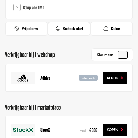
Bekijk alle NMD
Prijsalarm
Restock alert
Delen
Verkrijgbaar bij 1 webshop
Kies maat
Adidas
BEKIJK
Uitverkocht
Verkrijgbaar bij 1 marketplace
StockX
€ 306
KOPEN
vanaf