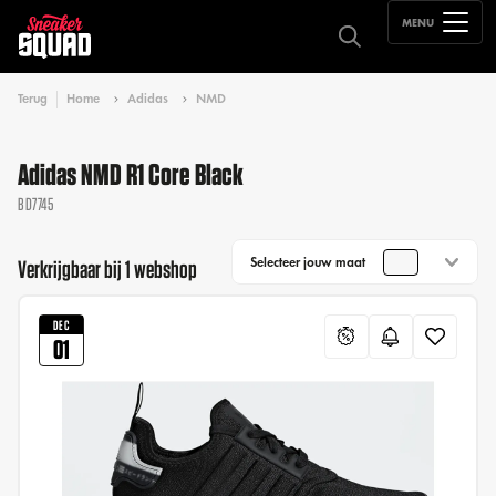
MENU
Terug
Home
Adidas
NMD
Adidas NMD R1 Core Black
BD7745
Selecteer jouw maat
Verkrijgbaar bij 1 webshop
DEC
01