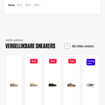
37⅓
38⅔
40⅔
Maten
MEER ADIDAS
VERGELIJKBARE SNEAKERS
Alle Adidas sneakers
Coming
Sale
Sale
Sale
soon