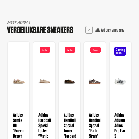
MEER ADIDAS
VERGELIJKBARE SNEAKERS
Alle Adidas sneakers
Coming
Sale
Sale
Sale
soon
Adidas
Adidas
Adidas
Adidas
Adidas
Samba
Handball
Handball
Handball
Adizero
OG
Spezial
Spezial
Spezial
Adios
"Brown
Loafer
Loafer
"Earth
Pro Evo
Desert
"Magic
"Leopard
Strata"
3