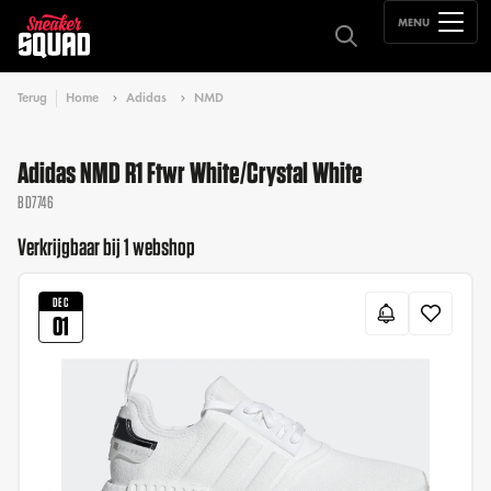
MENU
Terug
Home
Adidas
NMD
Adidas NMD R1 Ftwr White/Crystal White
BD7746
Verkrijgbaar bij 1 webshop
DEC
01