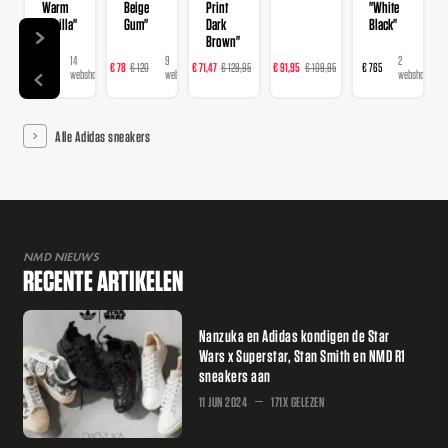
Warm
Beige
Print
"White
Vanilla"
Gum"
Dark
Black"
Brown"
14
9
16
23
2
€ 120
€ 78
€ 120
€ 71,47
€ 129,95
€ 91,95
€ 109,95
€ 765
webshops
webshops
webshops
webshops
webshops
Alle Adidas sneakers
NMD NIEUWS
RECENTE ARTIKELEN
Nanzuka en Adidas kondigen de Star
Wars x Superstar, Stan Smith en NMD R1
sneakers aan
11 JUN 2024
171X GELEZEN