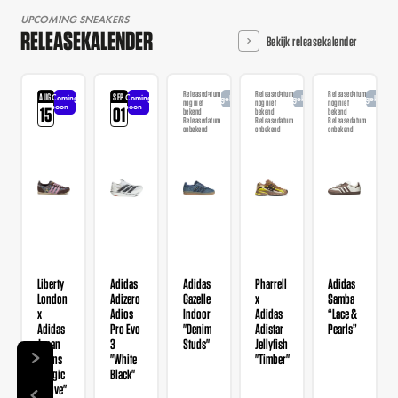
UPCOMING SNEAKERS
RELEASEKALENDER
Bekijk releasekalender
Releasedatum
Releasedatum
Releasedatum
AUG
SEP
Coming
Coming
Aangekondigd
Aangekondigd
Aangekondi
nog niet
nog niet
nog niet
soon
soon
15
01
bekend
bekend
bekend
Releasedatum
Releasedatum
Releasedatum
onbekend
onbekend
onbekend
Liberty
Adidas
Adidas
Pharrell
Adidas
London
Adizero
Gazelle
x
Samba
x
Adios
Indoor
Adidas
“Lace &
Adidas
Pro Evo
"Denim
Adistar
Pearls”
Japan
3
Studs"
Jellyfish
Wmns
"White
"Timber"
"Magic
Black"
Mauve"