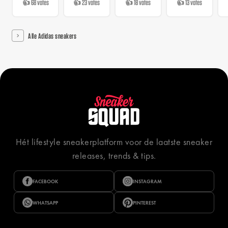
👍 68 votes
👍 23 votes
👍 18 votes
👍 13 votes
Alle Adidas sneakers
Hét lifestyle sneakerplatform voor de laatste sneaker
releases, trends & tips.
FACEBOOK
INSTAGRAM
WHATSAPP
PINTEREST