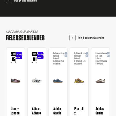
Bekijk alle artikelen
UPCOMING SNEAKERS
RELEASEKALENDER
Bekijk releasekalender
Releasedatum
Releasedatum
Releasedatum
AUG
SEP
Coming
Coming
Aangekondigd
Aangekondigd
Aangekondi
nog niet
nog niet
nog niet
soon
soon
15
01
bekend
bekend
bekend
Releasedatum
Releasedatum
Releasedatum
onbekend
onbekend
onbekend
Liberty
Adidas
Adidas
Pharrell
Adidas
London
Adizero
Gazelle
x
Samba