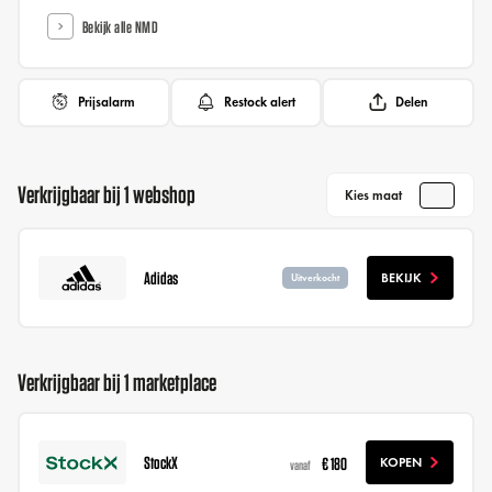
Bekijk alle NMD
Prijsalarm
Restock alert
Delen
Verkrijgbaar bij 1 webshop
Kies maat
Adidas
BEKIJK
Uitverkocht
Verkrijgbaar bij 1 marketplace
StockX
€ 180
KOPEN
vanaf