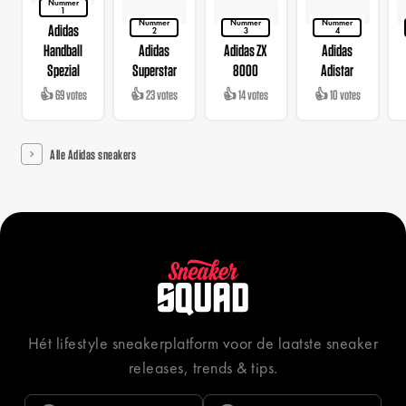
Nummer
1
Nummer
Nummer
Nummer
Adidas
2
3
4
Handball
Adidas
Adidas ZX
Adidas
Spezial
Superstar
8000
Adistar
👍 69 votes
👍 23 votes
👍 14 votes
👍 10 votes
Alle Adidas sneakers
Hét lifestyle sneakerplatform voor de laatste sneaker
releases, trends & tips.