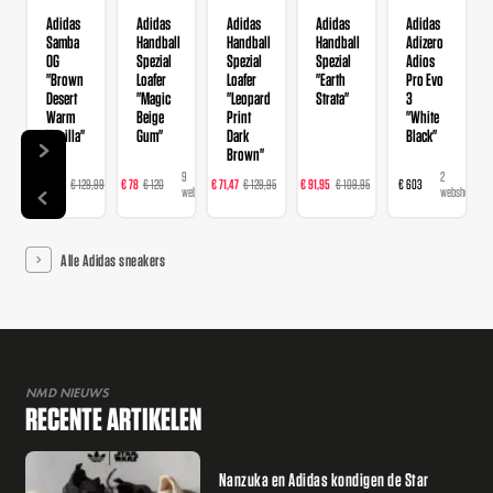
Adidas
Adidas
Adidas
Adidas
Adidas
Samba
Handball
Handball
Handball
Adizero
OG
Spezial
Spezial
Spezial
Adios
"Brown
Loafer
Loafer
"Earth
Pro Evo
Desert
"Magic
"Leopard
Strata"
3
Warm
Beige
Print
"White
Vanilla"
Gum"
Dark
Black"
Brown"
14
9
16
23
2
€ 103,99
€ 129,99
€ 78
€ 120
€ 71,47
€ 129,95
€ 91,95
€ 109,95
€ 603
webshops
webshops
webshops
webshops
webshops
Alle Adidas sneakers
NMD NIEUWS
RECENTE ARTIKELEN
Nanzuka en Adidas kondigen de Star