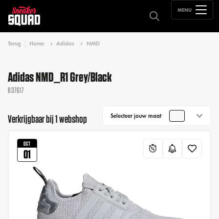
MENU
Terug
Home
Adidas
NMD
Adidas NMD_R1 Grey/Black
B37617
Selecteer jouw maat
Verkrijgbaar bij 1 webshop
OCT
01