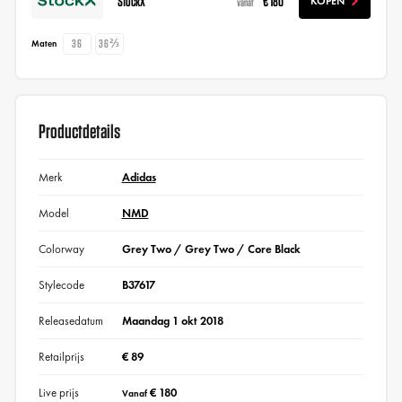
StockX
€ 180
KOPEN
vanaf
36
36⅔
Maten
Productdetails
Merk
Adidas
Model
NMD
Colorway
Grey Two / Grey Two / Core Black
Stylecode
B37617
Releasedatum
Maandag 1 okt 2018
Retailprijs
€ 89
Live prijs
€ 180
Vanaf