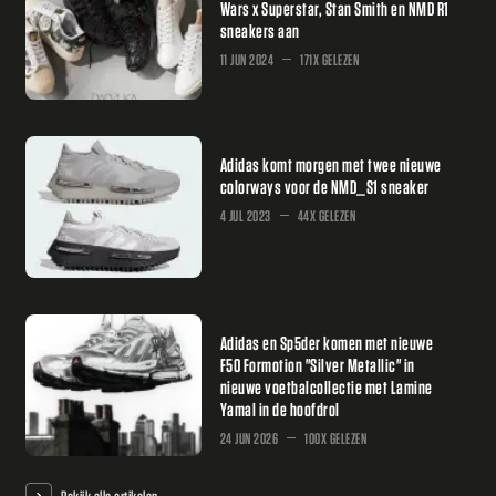
Wars x Superstar, Stan Smith en NMD R1
sneakers aan
11 JUN 2024
171X GELEZEN
Adidas komt morgen met twee nieuwe
colorways voor de NMD_S1 sneaker
4 JUL 2023
44X GELEZEN
Adidas en Sp5der komen met nieuwe
F50 Formotion "Silver Metallic" in
nieuwe voetbalcollectie met Lamine
Yamal in de hoofdrol
24 JUN 2026
100X GELEZEN