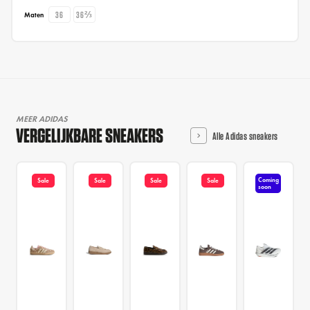
36
36⅔
Maten
MEER ADIDAS
VERGELIJKBARE SNEAKERS
Alle Adidas sneakers
Coming
Sale
Sale
Sale
Sale
soon