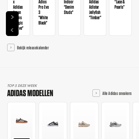
x
Adios
Indoor
Adidas
“Lace &
Adidas
Pro Evo
"Denim
Adistar
Pearls”
Japan
3
Studs"
Jellyfish
Wmns
"White
"Timber"
"Magic
Black"
Mauve"
Bekijk releasekalender
TOP 5 DEZE WEEK
ADIDAS MODELLEN
Alle Adidas sneakers